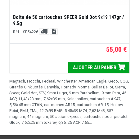
Boite de 50 cartouches SPEER Gold Dot 9x19 147gr /
9.5g
Réf. : SP54226
55,00 €
AJOUTER AU PANIER
Magtech, Fiocchi, Federal, Winchester, American Eagle, Geco, GGG,
Giraitès Ginkluotès Gamykla, Hornady, Norma, Sellier Bellot, Sierra,
Speer, Gold dot, STV, 9mm Luger, 9 mm Parabellum, 9 mm Para, 45
ACP, 11,43x23 mm, 7,62x39 mm, Kalashnikov, cartouches AK47,
5,56x45 mm OTAN, cartouches AR15, cartouches AR-15, Hollow
Point, FMJ, TMJ, 12,7x99 BMG, 5,45x39 M74, 7,62 M43, 357
magnum, 44 magnum, 50 action express, cartouches pour pistolet
Glock, 7,62x25 mm tokarev, 6,35, 25 ACP, 7,65...