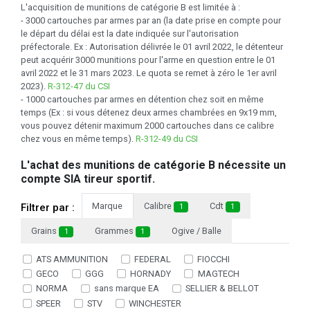
L'acquisition de munitions de catégorie B est limitée à :
- 3000 cartouches par armes par an (la date prise en compte pour
le départ du délai est la date indiquée sur l'autorisation
préfectorale. Ex : Autorisation délivrée le 01 avril 2022, le détenteur
peut acquérir 3000 munitions pour l'arme en question entre le 01
avril 2022 et le 31 mars 2023. Le quota se remet à zéro le 1er avril
2023).
R-312-47 du CSI
- 1000 cartouches par armes en détention chez soit en même
temps (Ex : si vous détenez deux armes chambrées en 9x19 mm,
vous pouvez détenir maximum 2000 cartouches dans ce calibre
chez vous en même temps).
R-312-49 du CSI
L'achat des munitions de catégorie B nécessite un
compte SIA tireur sportif.
Marque
Calibre
Cdt
Filtrer par :
1
1
Grains
Grammes
Ogive / Balle
1
1
ATS AMMUNITION
FEDERAL
FIOCCHI
GECO
GGG
HORNADY
MAGTECH
NORMA
sans marque EA
SELLIER & BELLOT
SPEER
STV
WINCHESTER