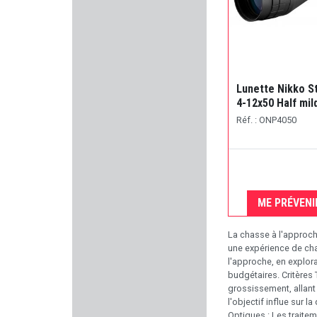
DUPLEKS
UNIQUE
ARISAKA DEFENSE
Lunette Nikko S
4-12x50 Half mil
2A ARMAMENT
Réf. : ONP4050
WADIE
COUNTRY
ME PRÉVENI
HUGTEK
La chasse à l'approch
NUPROL
une expérience de chas
l'approche, en explora
DERYA
budgétaires. Critères 
grossissement, allant
l'objectif influe sur 
CUDEMAN
Optiques : Les traiteme