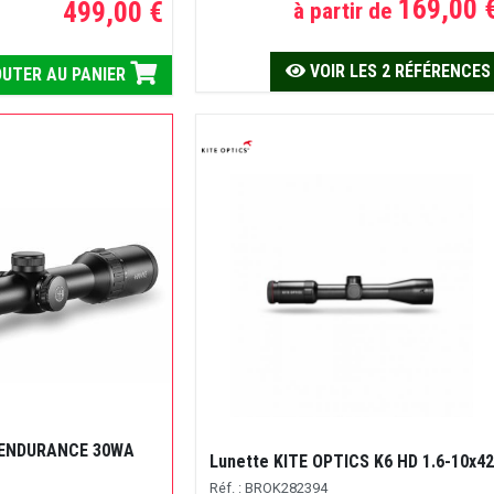
169,00 
499,00 €
à partir de
VOIR LES 2 RÉFÉRENCES
UTER AU PANIER
 ENDURANCE 30WA
Lunette KITE OPTICS K6 HD 1.6-10x42
Réf. : BROK282394