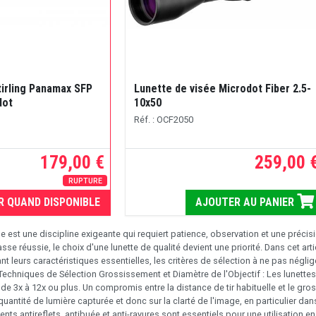
tirling Panamax SFP
Lunette de visée Microdot Fiber 2.5-
dot
10x50
Réf. : OCF2050
179,00 €
259,00 
RUPTURE
R QUAND DISPONIBLE
AJOUTER AU PANIER
e est une discipline exigeante qui requiert patience, observation et une précis
se réussie, le choix d'une lunette de qualité devient une priorité. Dans cet ar
nt leurs caractéristiques essentielles, les critères de sélection à ne pas négli
Techniques de Sélection Grossissement et Diamètre de l'Objectif : Les lunettes
 de 3x à 12x ou plus. Un compromis entre la distance de tir habituelle et le gr
la quantité de lumière capturée et donc sur la clarté de l'image, en particulier 
nts antireflets, antibuée et anti-rayures sont essentiels pour une utilisation en