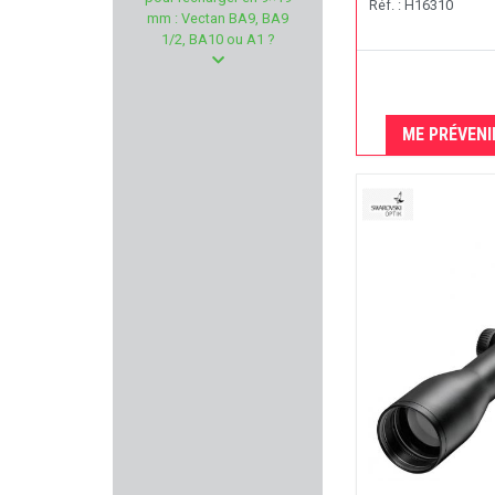
REVOTAC
Réf. : H16310
mm : Vectan BA9, BA9
1/2, BA10 ou A1 ?
MORAKNIV
UTAS DEFENSE
ME PRÉVENI
KRUGER
PHOENIX SWISS MADE
GECO
SELLIER & BELLOT
PARA ORDNANCE
BSST
NEXTORCH