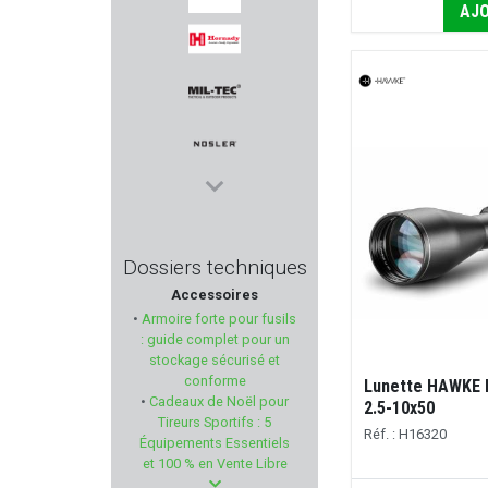
AJO
HOWA
HORNADY
MIL-TEC
NOSLER
NORICA
Dossiers techniques
Accessoires
LEATHERMAN
•
Armoire forte pour fusils
: guide complet pour un
PACHMAYR
stockage sécurisé et
conforme
Lunette HAWKE
•
Cadeaux de Noël pour
PALLAS
2.5-10x50
Tireurs Sportifs : 5
Réf. : H16320
Équipements Essentiels
KICK EEZ
et 100 % en Vente Libre