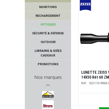
MUNITIONS
RECHARGEMENT
OPTIQUES
SÉCURITÉ & DÉFENSE
OUTDOOR
TOKAREV
LIBRAIRIE & IDÉES
CADEAUX
OPINEL
PROMOTIONS
FOSSARI
LUNETTE ZEISS 
Nos marques
14X50 Rét 60 Z
GEF
Réf. : 522110-9960-
HECKLER & KOCH
BUTLER CREEK