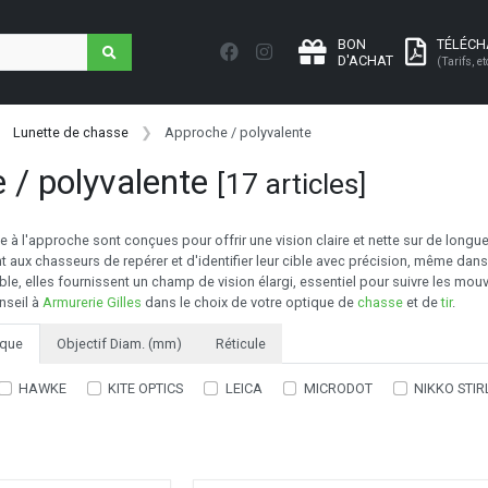
BON
TÉLÉC
D'ACHAT
(Tarifs, et
Lunette de chasse
Approche / polyvalente
 / polyvalente
[17 articles]
 à l'approche sont conçues pour offrir une vision claire et nette sur de longue
t aux chasseurs de repérer et d'identifier leur cible avec précision, même dans
le, elles fournissent un champ de vision élargi, essentiel pour suivre les mo
nseil à
Armurerie Gilles
dans le choix de votre optique de
chasse
et de
tir
.
que
Objectif Diam. (mm)
Réticule
HAWKE
KITE OPTICS
LEICA
MICRODOT
NIKKO STIR