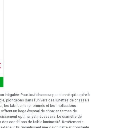
€
ion inégalée. Pour tout chasseur passionné qui aspire à
ticle, plongeons dans l'univers des lunettes de chasse à
ger, les fabricants renommés et les implications
 offrent un large éventail de choix en termes de
ossissement optimal est nécessaire. Le diamètre de
dans des conditions de faible luminosité. Revêtements
 extérieur. Ils garantissent une vision nette et constante