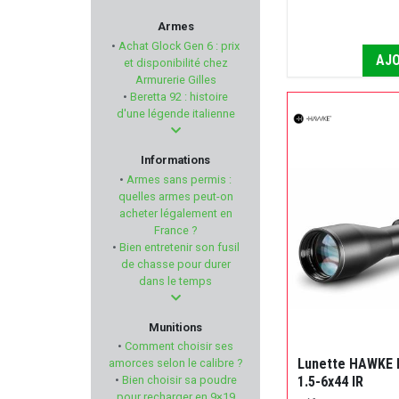
MSA SORDIN
Armes
•
Achat Glock Gen 6 : prix
AJO
NOBEL SPORT
et disponibilité chez
Armurerie Gilles
•
Beretta 92 : histoire
TRIJICON
d'une légende italienne
RTI Optics
Informations
•
Armes sans permis :
HENRY REPEATING ARMS
quelles armes peut-on
acheter légalement en
France ?
KIMBER
•
Bien entretenir son fusil
de chasse pour durer
Seasons
dans le temps
BALLISTOL
Munitions
•
Comment choisir ses
VOERE
Lunette HAWKE
amorces selon le calibre ?
1.5-6x44 IR
•
Bien choisir sa poudre
pour recharger en 9×19