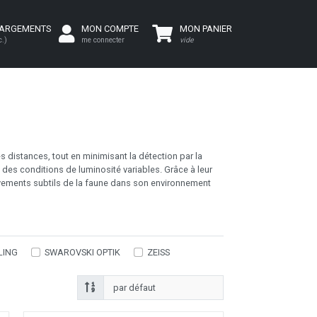
HARGEMENTS
MON COMPTE
MON PANIER
c.)
me connecter
vide
s distances, tout en minimisant la détection par la
 des conditions de luminosité variables. Grâce à leur
uvements subtils de la faune dans son environnement
LING
SWAROVSKI OPTIK
ZEISS