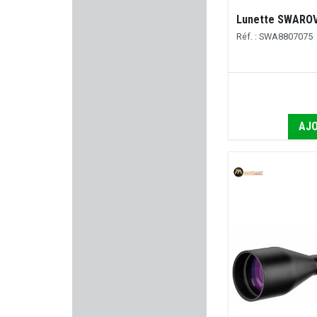
Lunette SWAROVS
DO ALL OUTDOORS
Réf. : SWA8807075
TIKKA
KING COBRA
AJO
THERMOPAD
Num'Axes
META TACTICAL
STOEGER
BALLEUROPE
BO MANUFACTURE