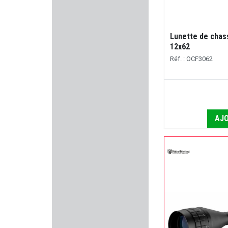
K25
KJI
Lunette de chas
12x62
Armurerie GILLES
Réf. : OCF3062
ELEMENT-OPTIC
LEE ENFIELD
AJO
RED DINGO
ANSMANN
SAUER
FORSTER PRODUCTS