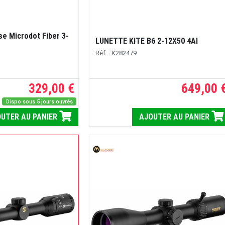
se Microdot Fiber 3-
LUNETTE KITE B6 2-12X50 4AI
Réf. : K282479
329,00 €
649,00 
Dispo sous 5 jours ouvrés
UTER AU PANIER
AJOUTER AU PANIER