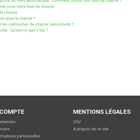
aposé ou semi automatique : Comment choisir son fusil de chasse ?
tien pour votre fusil de chasse.
 la chasse.
isir pour la chasse ?
 les cartouches de chasse sans plomb ?
che : Qu'est-ce que c'est ?
 COMPTE
MENTIONS LÉGALES
mmandes
CGV
esses
A propos de ce site
rmations personnelles