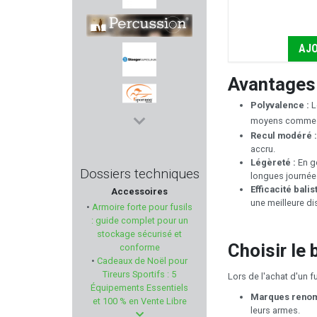
TRIVISA
AJO
PERCUSSION
Avantages 
STOEGER
Polyvalence :
L
moyens comme le
SPORTDOG
Recul modéré 
accru.
TDC
Légèreté :
En gé
Dossiers techniques
longues journé
Efficacité balis
Accessoires
TPM
une meilleure di
•
Armoire forte pour fusils
: guide complet pour un
CREPIN LEBLOND EDITION
stockage sécurisé et
Choisir le 
conforme
•
Cadeaux de Noël pour
LEE ENFIELD
Tireurs Sportifs : 5
Lors de l'achat d'un f
Équipements Essentiels
ISSC Austria
Marques reno
et 100 % en Vente Libre
leurs armes.