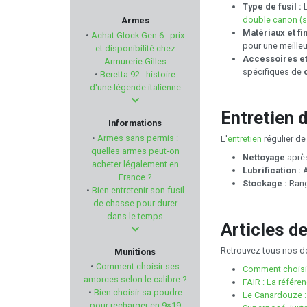
Type de fusil :
L
REDDING
double canon (
Armes
Matériaux et fin
•
Achat Glock Gen 6 : prix
ARMSCO
pour une meilleu
et disponibilité chez
Accessoires et
Armurerie Gilles
spécifiques de
•
Beretta 92 : histoire
LIGHT MY FIRE
d'une légende italienne
RUGER
Entretien d
Informations
•
Armes sans permis :
L'
entretien
régulier de
QSP KNIFE
quelles armes peut-on
Nettoyage
après
acheter légalement en
Lubrification :
A
France ?
GAMO
Stockage :
Rang
•
Bien entretenir son fusil
de chasse pour durer
STOPTIR
dans le temps
Articles d
HELEN BAUD
Retrouvez tous nos d
Munitions
•
Comment choisir ses
Comment choisir
STAR ARMAS
amorces selon le calibre ?
FAIR : La référe
•
Bien choisir sa poudre
Le Canardouze :
pour recharger en 9×19