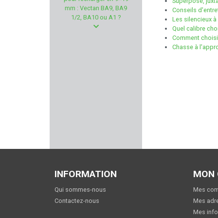
Superposé, juxt
SOLOGNE
mm : Vectan BA9, BA9
Conseils d'entre
1/2, BA10 ou A1 ?
Les silencieux à
FRANKFORD ARSENAL
Quel calibre cho
Comment choisir
Chasse à l'appro
VIPER TACTICAL
ZASTAVA
PROHANDS
FREYR & DEVIK
MAVERICK
PREVOT
INFORMATION
MON
REAL AVID
Qui sommes-nous
Mes co
Contactez-nous
Mes adr
PERUN ARMS
Mes info