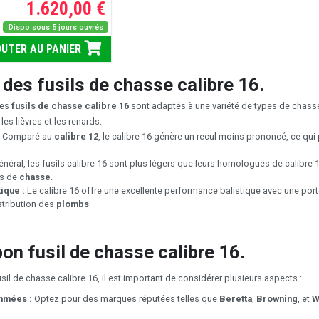
1.620,00 €
Dispo sous 5 jours ouvrés
UTER AU PANIER
des fusils de chasse calibre 16.
es
fusils de chasse calibre 16
sont adaptés à une variété de types de chasse
s lièvres et les renards.
:
Comparé au
calibre 12
, le calibre 16 génère un recul moins prononcé, ce qui 
néral, les fusils calibre 16 sont plus légers que leurs homologues de calibre 12,
es de
chasse
.
tique :
Le calibre 16 offre une excellente performance balistique avec une porté
stribution des
plombs
bon fusil de chasse calibre 16.
usil de chasse calibre 16, il est important de considérer plusieurs aspects :
mmées :
Optez pour des marques réputées telles que
Beretta
,
Browning
, et
W