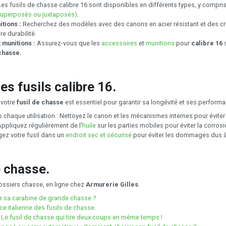
es fusils de chasse calibre 16 sont disponibles en différents types, y compri
superposés ou juxtaposés)
.
itions :
Recherchez des modèles avec des canons en acier résistant et des cr
re durabilité.
 munitions :
Assurez-vous que les
accessoires
et
munitions
pour
calibre 16
s
chasse.
es fusils calibre 16.
 votre
fusil de chasse
est essentiel pour garantir sa longévité et ses perform
 chaque utilisation : Nettoyez le canon et les mécanismes internes pour éviter
ppliquez régulièrement de l'
huile
sur les parties mobiles pour éviter la corros
ez votre fusil dans un
endroit sec et sécurisé
pour éviter les dommages dus à l
e chasse.
ossiers chasse, en ligne chez
Armurerie Gilles
.
 sa carabine de grande chasse ?
nce italienne des fusils de chasse.
 Le fusil de chasse qui tire deux coups en même temps !