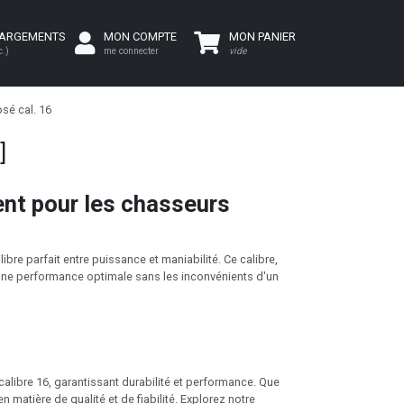
HARGEMENTS
MON COMPTE
MON PANIER
c.)
me connecter
vide
sé cal. 16
]
lent pour les chasseurs
bre parfait entre puissance et maniabilité. Ce calibre,
t une performance optimale sans les inconvénients d'un
calibre 16, garantissant durabilité et performance. Que
matière de qualité et de fiabilité. Explorez notre