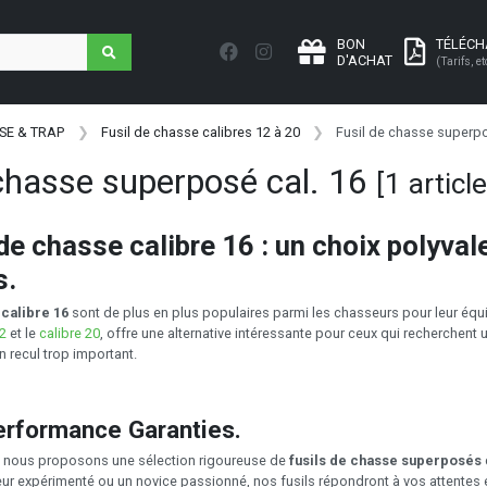
BON
TÉLÉC
D'ACHAT
(Tarifs, et
SE & TRAP
Fusil de chasse calibres 12 à 20
Fusil de chasse superpo
 chasse superposé cal. 16
[1 article
 de chasse calibre 16 : un choix polyva
s.
 calibre 16
sont de plus en plus populaires parmi les chasseurs pour leur équili
12
et le
calibre 20
, offre une alternative intéressante pour ceux qui recherchen
 recul trop important.
Performance Garanties.
, nous proposons une sélection rigoureuse de
fusils de chasse superposés
r expérimenté ou un novice passionné, nos fusils répondront à vos attentes en 