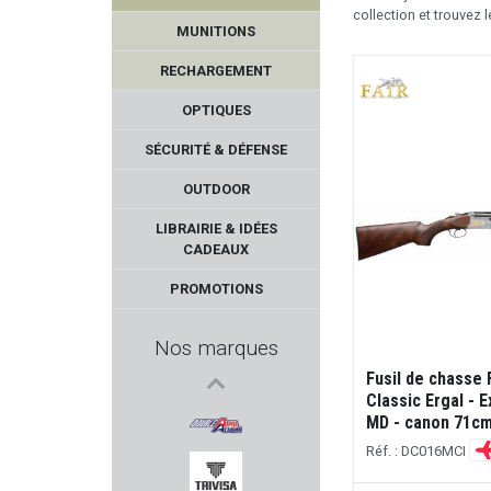
collection et trouvez
MUNITIONS
RECHARGEMENT
OPTIQUES
SÉCURITÉ & DÉFENSE
OUTDOOR
AMEND2
LIBRAIRIE & IDÉES
CADEAUX
KICK EEZ
PROMOTIONS
MAUSER
Nos marques
SAUVESTRE
Fusil de chasse 
Classic Ergal - E
MD - canon 71c
REOLINK
Réf. : DC016MCI
DOUBLE ALPHA ACADEMY