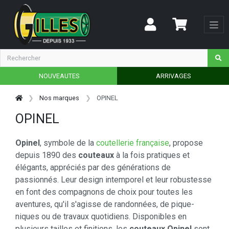
NOUVEAUTES
ARRIVAGES
Nos marques
OPINEL
OPINEL
Opinel
, symbole de la
coutellerie française
, propose
depuis 1890 des
couteaux
à la fois pratiques et
élégants, appréciés par des générations de
passionnés. Leur design intemporel et leur robustesse
en font des compagnons de choix pour toutes les
aventures, qu'il s'agisse de randonnées, de pique-
niques ou de travaux quotidiens. Disponibles en
plusieurs tailles et finitions, les
couteaux Opinel
sont