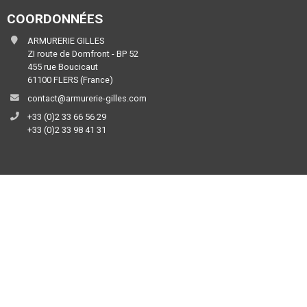
COORDONNÉES
ARMURERIE GILLES
ZI route de Domfront - BP 52
455 rue Boucicaut
61100 FLERS (France)
contact@armurerie-gilles.com
+33 (0)2 33 66 56 29
+33 (0)2 33 98 41 31