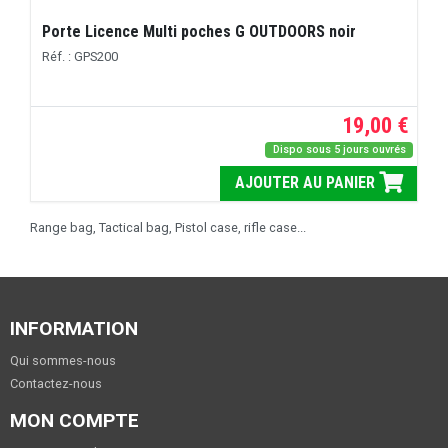
Porte Licence Multi poches G OUTDOORS noir
Réf. : GPS200
19,00 €
Dispo sous 5 jours ouvrés
AJOUTER AU PANIER
Range bag, Tactical bag, Pistol case, rifle case...
INFORMATION
Qui sommes-nous
Contactez-nous
MON COMPTE