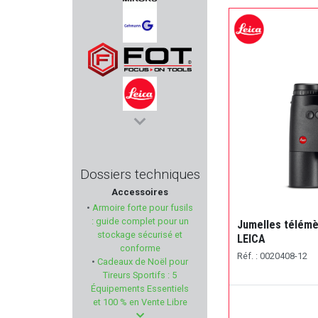
MIROKU
GEHMANN
FOT - Focus On Tools
LEICA
VZ GRIPS
Dossiers techniques
Accessoires
KOWA
•
Armoire forte pour fusils
: guide complet pour un
Jumelles télémè
CZ
stockage sécurisé et
LEICA
conforme
Réf. : 0020408-12
•
Cadeaux de Noël pour
PIETTA
Tireurs Sportifs : 5
Équipements Essentiels
CANIHUNT
et 100 % en Vente Libre