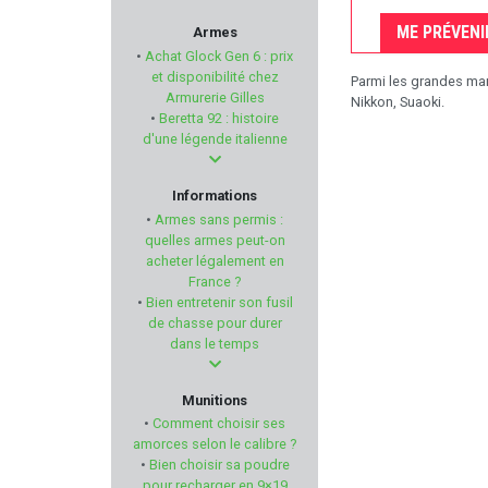
SELLIER & BELLOT
ME PRÉVENI
Armes
•
Achat Glock Gen 6 : prix
ESP
et disponibilité chez
Parmi les grandes marq
Armurerie Gilles
Nikkon, Suaoki.
•
Beretta 92 : histoire
BENETT
d'une légende italienne
POLYMER 80
Informations
•
Armes sans permis :
MAROCCHI
quelles armes peut-on
acheter légalement en
France ?
Seasons
•
Bien entretenir son fusil
de chasse pour durer
BUTLER CREEK
dans le temps
TOM JOULE
Munitions
•
Comment choisir ses
RWS
amorces selon le calibre ?
•
Bien choisir sa poudre
pour recharger en 9×19