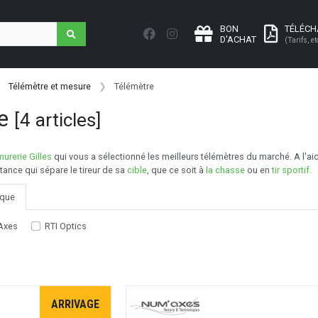
BON
TÉLÉC
D'ACHAT
(Tarifs, et
Télémètre et mesure
Télémètre
re
[4 articles]
urerie Gilles
qui vous a sélectionné les meilleurs télémètres du marché. A l'aid
tance qui sépare le tireur de sa
cible
, que ce soit à
la chasse
ou en
tir sportif.
que
Axes
RTI Optics
ARRIVAGE