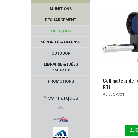
MUNITIONS
RECHARGEMENT
OPTIQUES
SÉCURITÉ & DÉFENSE
OUTDOOR
PPS
LIBRAIRIE & IDÉES
CADEAUX
MICRODOT
Collimateur de r
PROMOTIONS
RTI
MESSERSCHMITT
Réf. : OP701
Nos marques
SAUVESTRE
ACCU SHARP
AJO
DOUBLE ALPHA ACADEMY