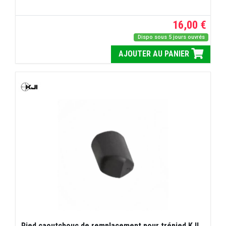
16,00 €
Dispo sous 5 jours ouvrés
AJOUTER AU PANIER
Pied caoutchouc de remplacement pour trépied KJI