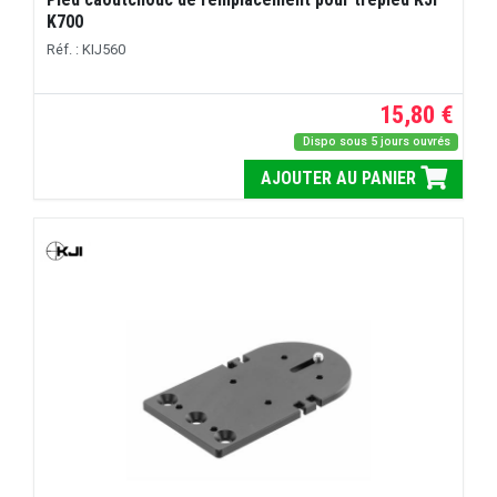
K700
Réf. : KIJ560
15,80 €
Dispo sous 5 jours ouvrés
AJOUTER AU PANIER