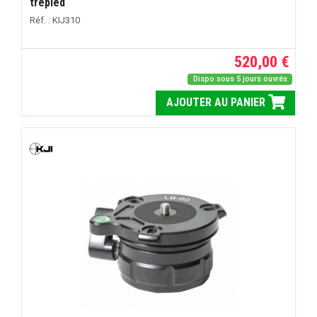
trépied
Réf. : KIJ310
520,00 €
Dispo sous 5 jours ouvrés
AJOUTER AU PANIER