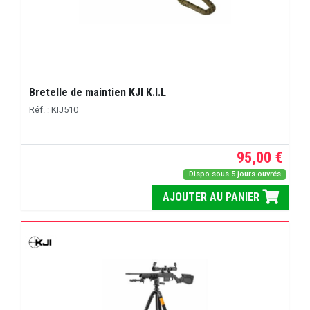
Bretelle de maintien KJI K.I.L
Réf. : KIJ510
95,00 €
Dispo sous 5 jours ouvrés
AJOUTER AU PANIER