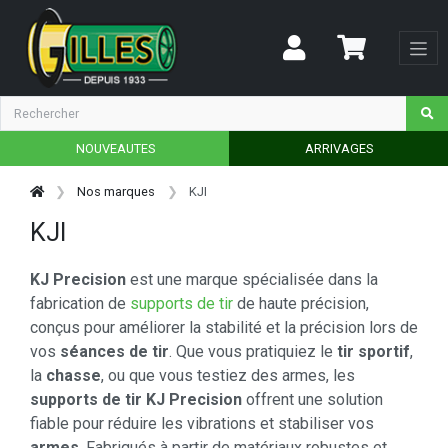
NOUVEAUTES
ARRIVAGES
Nos marques
KJI
KJI
KJ Precision
est une marque spécialisée dans la
fabrication de
supports de tir
de haute précision,
conçus pour améliorer la stabilité et la précision lors de
vos
séances de tir
. Que vous pratiquiez le
tir sportif
,
la
chasse
, ou que vous testiez des armes, les
supports de tir KJ Precision
offrent une solution
fiable pour réduire les vibrations et stabiliser vos
armes
. Fabriqués à partir de matériaux robustes et