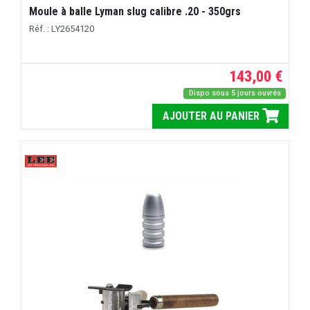
Moule à balle Lyman slug calibre .20 - 350grs
Réf. : LY2654120
143,00 €
Dispo sous 5 jours ouvrés
AJOUTER AU PANIER