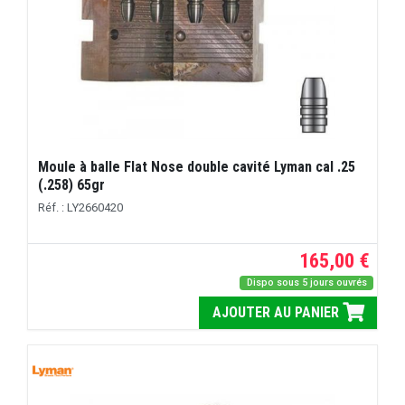
Moule à balle Flat Nose double cavité Lyman cal .25
(.258) 65gr
Réf. : LY2660420
165,00 €
Dispo sous 5 jours ouvrés
AJOUTER AU PANIER