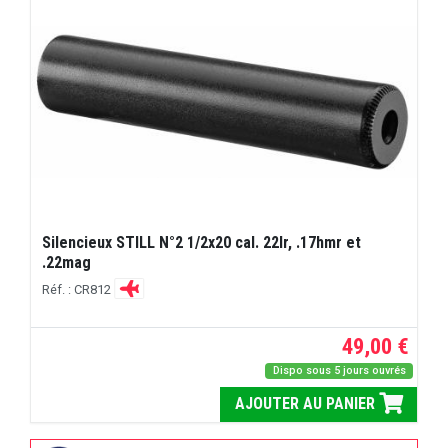
Silencieux STILL N°2 1/2x20 cal. 22lr, .17hmr et
.22mag
Réf. : CR812
49,00 €
Dispo sous 5 jours ouvrés
AJOUTER AU PANIER