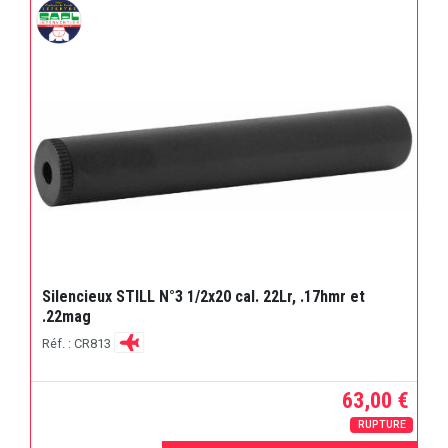
Silencieux STILL N°3 1/2x20 cal. 22Lr, .17hmr et
.22mag
Réf. : CR813
63,00 €
RUPTURE