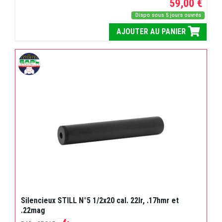
59,00 €
Dispo sous 5 jours ouvrés
AJOUTER AU PANIER
Silencieux STILL N°5 1/2x20 cal. 22lr, .17hmr et
.22mag