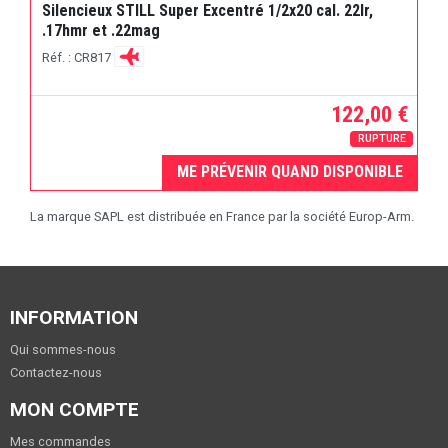
Silencieux STILL Super Excentré 1/2x20 cal. 22lr,
.17hmr et .22mag
Réf. : CR817
122,00 €
RUPTURE
ME PRÉVENIR QUAND DISPONIBLE
La marque SAPL est distribuée en France par la société Europ-Arm.
INFORMATION
Qui sommes-nous
Contactez-nous
MON COMPTE
Mes commandes