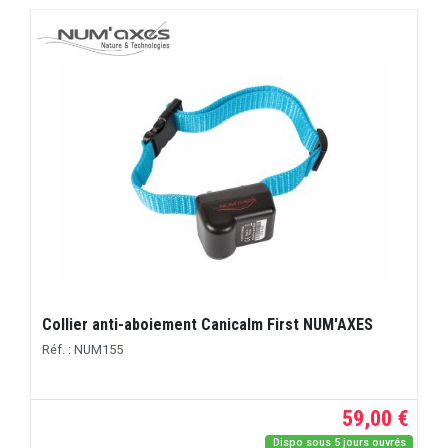
Collier anti-aboiement Canicalm First NUM'AXES
Réf. : NUM155
59,00 €
Dispo sous 5 jours ouvrés