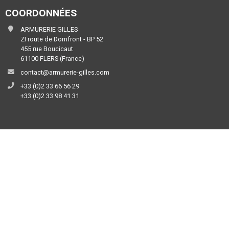
COORDONNÉES
ARMURERIE GILLES
ZI route de Domfront - BP 52
455 rue Boucicaut
61100 FLERS (France)
contact@armurerie-gilles.com
+33 (0)2 33 66 56 29
+33 (0)2 33 98 41 31