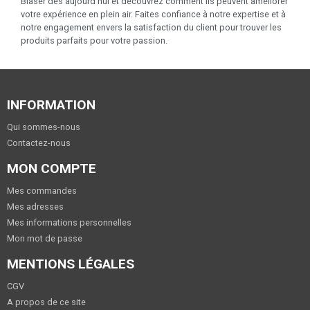
Blaser dès aujourd'hui et découvrez comment ils peuvent améliorer
votre expérience en plein air. Faites confiance à notre expertise et à
notre engagement envers la satisfaction du client pour trouver les
produits parfaits pour votre passion.
INFORMATION
Qui sommes-nous
Contactez-nous
MON COMPTE
Mes commandes
Mes adresses
Mes informations personnelles
Mon mot de passe
MENTIONS LÉGALES
CGV
A propos de ce site