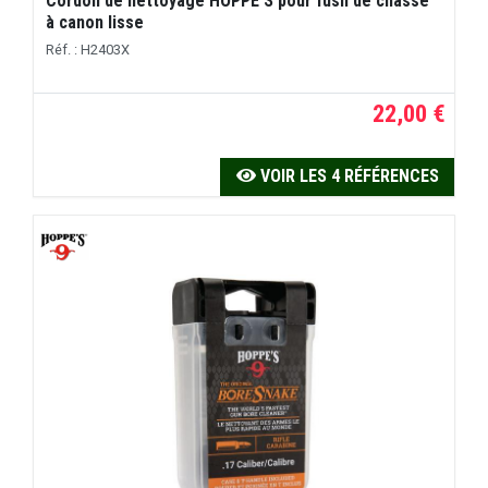
Cordon de nettoyage HOPPE'S pour fusil de chasse
à canon lisse
Réf. : H2403X
22,00 €
VOIR LES 4 RÉFÉRENCES