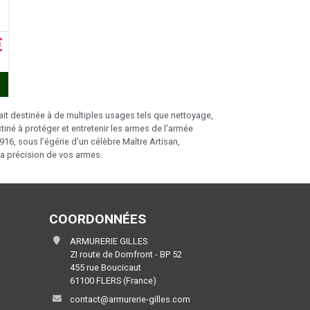
€
tait destinée à de multiples usages tels que nettoyage,
estiné à protéger et entretenir les armes de l'armée
6, sous l’égérie d’un célèbre Maître Artisan,
la précision de vos armes.
COORDONNÉES
ARMURERIE GILLES
ZI route de Domfront - BP 52
455 rue Boucicaut
61100 FLERS (France)
contact@armurerie-gilles.com