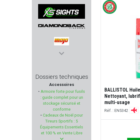
BARNES
XS SIGHTS
DIAMONDBACK
MOJO OUTDOORS
FOB
Dossiers techniques
Accessoires
YILDIZ
BALLISTOL Huile
•
Armoire forte pour fusils
Nettoyant, lubri
: guide complet pour un
SAKO
multi-usage
stockage sécurisé et
conforme
Réf. : EN5342
•
Cadeaux de Noël pour
TREELAND
Tireurs Sportifs : 5
Équipements Essentiels
HORNADY
et 100 % en Vente Libre