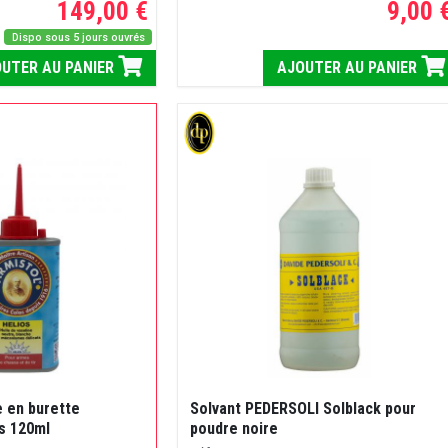
149,00 €
9,00 
Dispo sous 5 jours ouvrés
UTER AU PANIER
AJOUTER AU PANIER
e en burette
Solvant PEDERSOLI Solblack pour
s 120ml
poudre noire