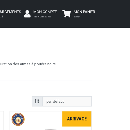
HARGEMENTS
MON COMPTE
MON PANIER
c.)
me connecter
vide
stauration des armes à poudre noire.
ARRIVAGE