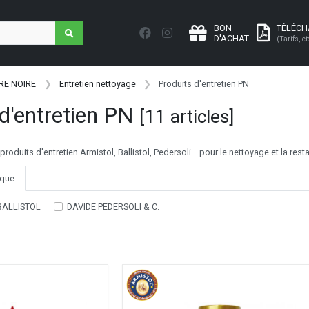
BON
TÉLÉC
D'ACHAT
(Tarifs, et
RE NOIRE
Entretien nettoyage
Produits d'entretien PN
 d'entretien PN
[11 articles]
 produits d'entretien Armistol, Ballistol, Pedersoli... pour le nettoyage et la re
que
BALLISTOL
DAVIDE PEDERSOLI & C.