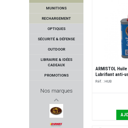
MUNITIONS
RECHARGEMENT
OPTIQUES
SÉCURITÉ & DÉFENSE
OUTDOOR
WALKSTOOL
LIBRAIRIE & IDÉES
CADEAUX
ARMISTOL Huile 
HS PRODUKT
Lubrifiant anti-
PROMOTIONS
Réf. : HUB
ROTOR43
Nos marques
BROWNELLS
PUMA-TEC
AJO
CLUB INTERCHASSE