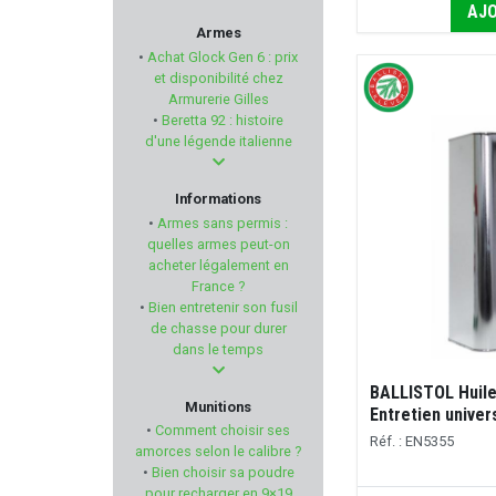
AJO
WHEELER
Armes
•
Achat Glock Gen 6 : prix
Armurerie GILLES
et disponibilité chez
Armurerie Gilles
•
Beretta 92 : histoire
MIDLAND
d'une légende italienne
QSP KNIFE
Informations
•
Armes sans permis :
H&N
quelles armes peut-on
acheter légalement en
France ?
KELTEC
•
Bien entretenir son fusil
de chasse pour durer
ZOLI
dans le temps
BALLISTOL Huile
EYENIMAL
Munitions
Entretien univer
•
Comment choisir ses
Réf. : EN5355
DANIEL DEFENSE
amorces selon le calibre ?
•
Bien choisir sa poudre
pour recharger en 9×19