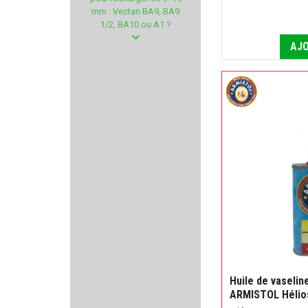
FOT - Focus On Tools
mm : Vectan BA9, BA9
1/2, BA10 ou A1 ?
BORESNAKE
AJO
SUREFIRE
VEGA HOLSTER
PRECISION ARMAMENT
LEDWAVE
HOWA
SWAB-ITS - BORE-WHIPS
MANUFACTURE PERRIN
Huile de vaselin
ARMISTOL Hélio
GRAVOLUX EDITION