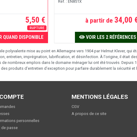
Réf. : EN851X
5,50 €
34,00 
à partir de
RUPTURE
R QUAND DISPONIBLE
VOIR LES 2 RÉFÉRENCES
huile polyvalente mise au point en Allemagne vers 1904 par Helmut Klever, qui é
n, entretien, imprégnation, lubrification, et désinfection. À l'origine, il était d
s de nombreux emplois dans le domaine ménager lui ont été trouvés. Depuis 191
s produits d’entretien d’exception pour parfaire durablement la sécurité et 
 COMPTE
MENTIONS LÉGALES
mmandes
CGV
esses
A propos de ce site
rmations personnelles
 de passe