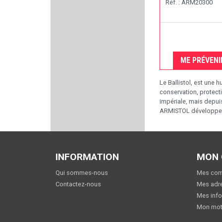
Réf. : ARM20300
EASY HIT
TISAS
ME PRÉVENI
WATCHTOWER
Le Ballistol, est une 
TETRA GUN
conservation, protectio
impériale, mais depui
ARMISTOL développe de
DUECK DEFENSE
MIL-TEC
INFORMATION
MON
PROHANDS
Qui sommes-nous
Mes co
RECOVER TACTICAL
Contactez-nous
Mes adr
Mes info
Mon mot
PPU PARTIZAN