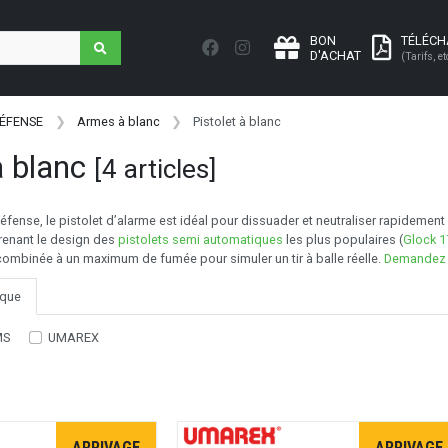
BON
TÉLÉC
D'ACHAT
(Tarifs, et
DÉFENSE
Armes à blanc
Pistolet à blanc
à blanc
[4 articles]
fense, le pistolet d’alarme est idéal pour dissuader et neutraliser rapidement
prenant le design des
pistolets semi automatiques
les plus populaires (
Glock 1
combinée à un maximum de fumée pour simuler un tir à balle réelle.
Demandez c
que
MS
UMAREX
ARRIVAGE
ARRIVAGE