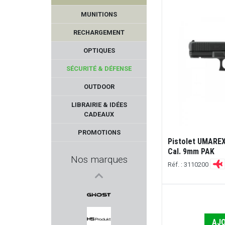
MUNITIONS
RECHARGEMENT
OPTIQUES
SÉCURITÉ & DÉFENSE
OUTDOOR
WADIE
LIBRAIRIE & IDÉES
CADEAUX
KORTH
PROMOTIONS
Pistolet UMAREX
BASCHIERI & PELLAGRI
Cal. 9mm PAK
Nos marques
Réf. : 3110200
LUNA OPTIQUE
BATTLE ARMS
GHOST INTERNATIONAL
AJO