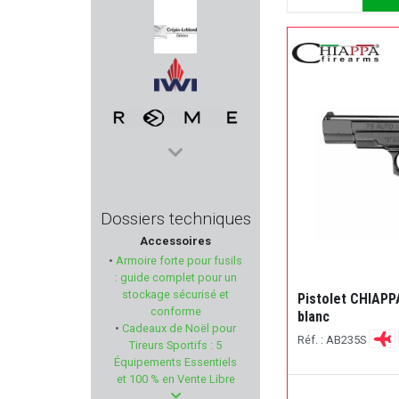
HS PRODUKT
CREPIN LEBLOND EDITION
IWI
ROME
HOTRONIC
Dossiers techniques
Accessoires
HAENEL
•
Armoire forte pour fusils
: guide complet pour un
UNIQUE
stockage sécurisé et
Pistolet CHIAPPA
conforme
blanc
•
Cadeaux de Noël pour
PHASE 5
Réf. : AB235S
Tireurs Sportifs : 5
Équipements Essentiels
DORR
et 100 % en Vente Libre