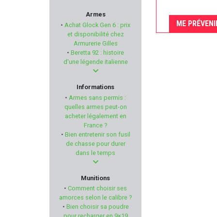
ULFHEDNAR
Armes
ME PRÉVENI
•
Achat Glock Gen 6 : prix
ARMA ZEKA
et disponibilité chez
Armurerie Gilles
•
Beretta 92 : histoire
TDC
d'une légende italienne
XS SIGHTS
Informations
•
Armes sans permis :
WALDBERG
quelles armes peut-on
acheter légalement en
France ?
SAUER
•
Bien entretenir son fusil
de chasse pour durer
COLT
dans le temps
BRETTON GAUCHER
Munitions
•
Comment choisir ses
RWS
amorces selon le calibre ?
•
Bien choisir sa poudre
pour recharger en 9×19