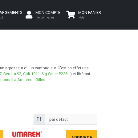
HARGEMENTS
MON COMPTE
MON PANIER
c.)
me connecter
vide
 un agresseur ou un cambrioleur. C'est en effet une
7
,
Beretta 92
,
Colt 1911
,
Sig Sauer P226
...) et libérant
onseil à Armurerie Gilles
.
ARRIVAGE