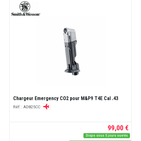
Chargeur Emergency CO2 pour M&P9 T4E Cal .43
Réf. : AD825CC
99,00 €
Dispo sous 5 jours ouvrés