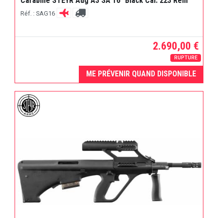
Carabine STEYR Aug A3 SA 16" Black Cal. 223 Rem
Réf. : SAG16
2.690,00 €
RUPTURE
ME PRÉVENIR QUAND DISPONIBLE