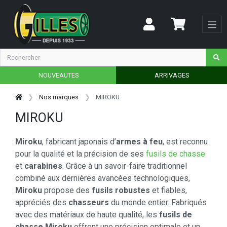
NOUVEAUTES
ARRIVAGES
Nos marques
MIROKU
MIROKU
Miroku
, fabricant japonais d’
armes à feu
, est reconnu
pour la qualité et la précision de ses
fusils de chasse
et
carabines
. Grâce à un savoir-faire traditionnel
combiné aux dernières avancées technologiques,
Miroku
propose des
fusils robustes
et fiables,
appréciés des
chasseurs
du monde entier. Fabriqués
avec des matériaux de haute qualité, les
fusils de
chasse Miroku
offrent une précision optimale et un