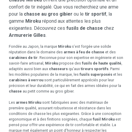
confort de tir inégalé. Que vous recherchiez une arme
pour la
chasse au gros gibier
ou le
tir sportif
, la
gamme
Miroku
répond aux attentes les plus
exigeantes. Découvrez ces
fusils de chasse
chez
Armurerie Gilles
.
Fondée au Japon, la marque
Miroku
s’est forgée une solide
réputation dans le domaine des
armes à feu de chasse
et des
carabines de tir
. Reconnue pour son expertise en ingénierie et son
savoir-faire artisanal,
Miroku
propose des
fusils de haute qualité
,
adaptés aussi bien aux
chasseurs
qu’aux
tireurs sportifs
. Parmi
les modèles populaires de la marque, les
fusils superposés
et les
carabines à verrou
sont particulièrement appréciés pour leur
précision et leur durabilité, ce qui en fait des armes idéales pour la
chasse
au petit comme au gros gibier.
Les
armes Miroku
sont fabriquées avec des matériaux de
première qualité, assurant robustesse et résistance dans les
conditions de chasse les plus exigeantes. Grâce à une conception
ergonomique et à des finitions soignées, chaque
fusil Miroku
est
pensé pour offrir une expérience de tir confortable et stable. La
marque met également un point d’honneur à respecter les