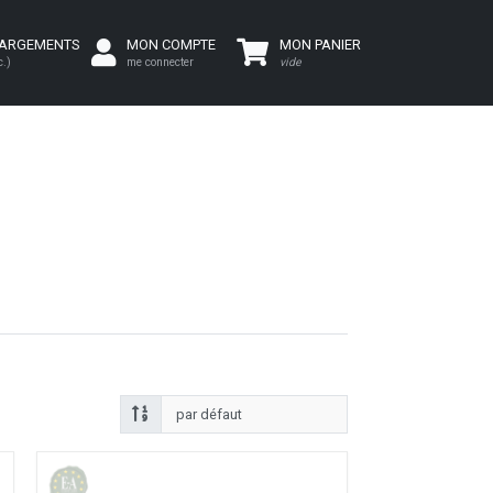
HARGEMENTS
MON COMPTE
MON PANIER
c.)
me connecter
vide