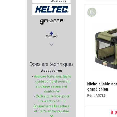
SINGER SAFETY
KELTEC
PHASE 5
BETTINSOLI
CHEDDITE
Dossiers techniques
Accessoires
ALG DEFENSE
•
Armoire forte pour fusils
: guide complet pour un
Niche pliable no
ACCU-TAC
stockage sécurisé et
grand chien
conforme
Réf. : A5732
•
Cadeaux de Noël pour
WALTHER
Tireurs Sportifs : 5
Équipements Essentiels
WEENECT
à p
et 100 % en Vente Libre