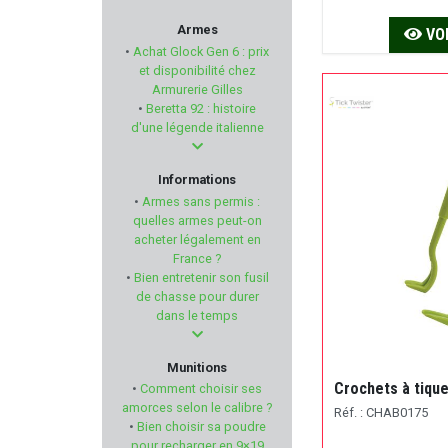
LEBEL
Armes
VOI
•
Achat Glock Gen 6 : prix
BAIKAL
et disponibilité chez
Armurerie Gilles
•
Beretta 92 : histoire
SAVIOR EQUIPMENT
d'une légende italienne
PARKER HALE
Informations
•
Armes sans permis :
NRA-FUD
quelles armes peut-on
acheter légalement en
France ?
PIXFRA
•
Bien entretenir son fusil
de chasse pour durer
TASCO
dans le temps
LUNA OPTIQUE
Munitions
Crochets à tiqu
•
Comment choisir ses
PIERRE ARTISAN
amorces selon le calibre ?
Réf. : CHAB0175
•
Bien choisir sa poudre
pour recharger en 9×19