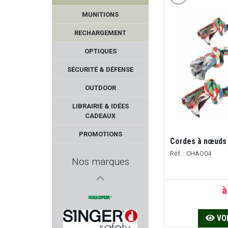
MUNITIONS
RECHARGEMENT
OPTIQUES
SÉCURITÉ & DÉFENSE
OUTDOOR
SELLIER & BELLOT
LIBRAIRIE & IDÉES
CADEAUX
INFAC SAFE
PROMOTIONS
Cordes à nœuds
BENELLI
Réf. : CHAO04
Nos marques
FRANCHI
à
FN HERSTAL
VOI
HAGOPUR