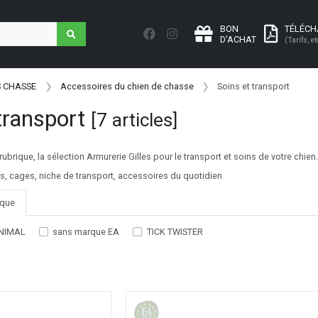
BON
TÉLÉC
D'ACHAT
(Tarifs, et
S CHASSE
Accessoires du chien de chasse
Soins et transport
 transport
[7 articles]
ubrique, la sélection Armurerie Gilles pour le transport et soins de votre chien.
s, cages, niche de transport, accessoires du quotidien
que
NIMAL
sans marque EA
TICK TWISTER