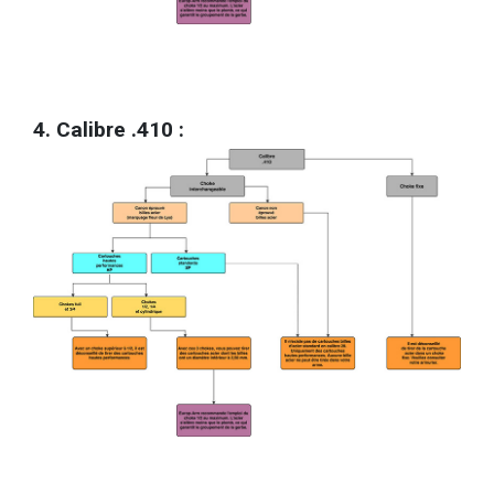
4. Calibre .410 :