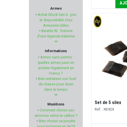
AJO
FORSTER PRODUCTS
Armes
•
Achat Glock Gen 6 : prix
FIER
et disponibilité chez
Armurerie Gilles
•
Beretta 92 : histoire
FRANZEN
d'une légende italienne
ARISAKA DEFENSE
Informations
•
Armes sans permis :
HS PRODUKT
quelles armes peut-on
acheter légalement en
France ?
MEC
•
Bien entretenir son fusil
de chasse pour durer
SAKO
dans le temps
WILSON COMBAT
Set de 5 silex
Munitions
Réf. : RE92X
•
Comment choisir ses
FN HERSTAL
amorces selon le calibre ?
•
Bien choisir sa poudre
pour recharger en 9×19