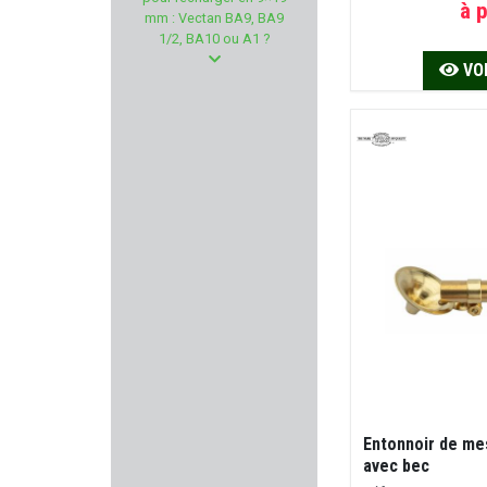
IWI
à p
mm : Vectan BA9, BA9
1/2, BA10 ou A1 ?
MERCUREY MANSART
VOI
Seasons
LPA SIGHTS
TOKAREV
MIDLAND
2A ARMAMENT
LYMAN PRODUCTS
VOUZELAUD
Entonnoir de me
avec bec
WHEELER