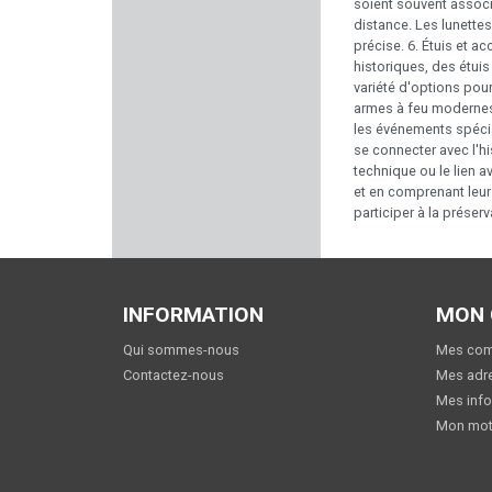
HAWKE
soient souvent associ
distance. Les lunette
précise. 6. Étuis et 
DAVIDE PEDERSOLI & C.
historiques, des étui
variété d'options pou
armes à feu modernes,
KIMBER
les événements spécial
se connecter avec l'hi
MEC GAR
technique ou le lien a
et en comprenant leur 
participer à la préserv
VIHTA VUORI
K25
INFORMATION
MON
NATURE DE BRENNE
Qui sommes-nous
Mes co
MIROKU
Contactez-nous
Mes adr
Mes info
OPINEL
Mon mot
HERBERTZ