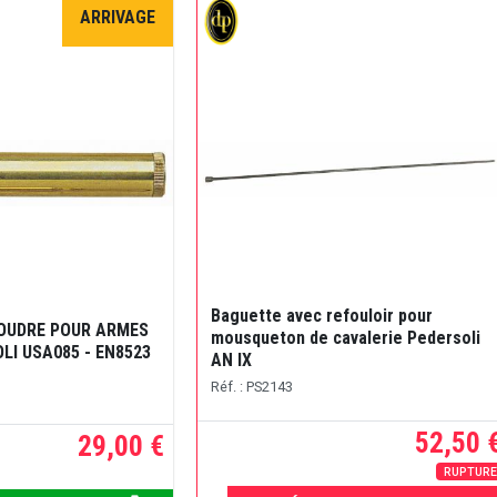
ARRIVAGE
Baguette avec refouloir pour
POUDRE POUR ARMES
mousqueton de cavalerie Pedersoli
LI USA085 - EN8523
AN IX
Réf. : PS2143
52,50 
29,00 €
RUPTUR