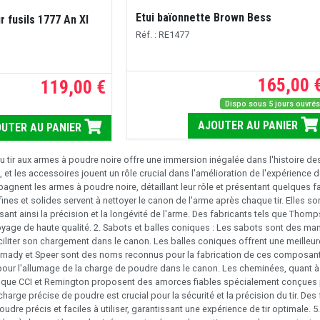
Etui baïonnette Brown Bess
r fusils 1777 An XI
Réf. : RE1477
165,00 
119,00 €
Dispo sous 5 jours ouvré
AJOUTER AU PANIER
UTER AU PANIER
 tir aux armes à poudre noire offre une immersion inégalée dans l'histoire de
et les accessoires jouent un rôle crucial dans l'amélioration de l'expérience de
agnent les armes à poudre noire, détaillant leur rôle et présentant quelques 
fines et solides servent à nettoyer le canon de l'arme après chaque tir. Elles s
ssant ainsi la précision et la longévité de l'arme. Des fabricants tels que Th
yage de haute qualité. 2. Sabots et balles coniques : Les sabots sont des ma
ciliter son chargement dans le canon. Les balles coniques offrent une meilleur
ornady et Speer sont des noms reconnus pour la fabrication de ces composa
our l'allumage de la charge de poudre dans le canon. Les cheminées, quant à el
s que CCI et Remington proposent des amorces fiables spécialement conçues p
harge précise de poudre est crucial pour la sécurité et la précision du tir. D
udre précis et faciles à utiliser, garantissant une expérience de tir optimale. 