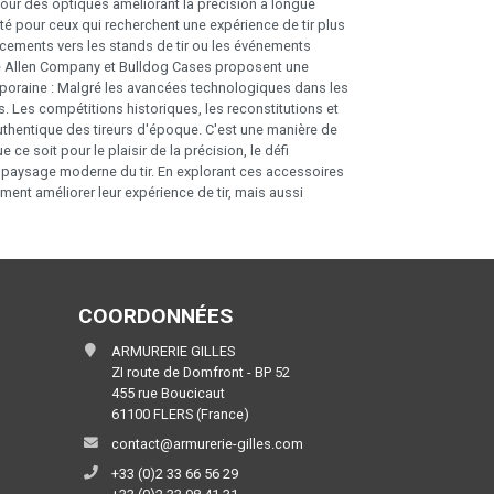
ur des optiques améliorant la précision à longue
té pour ceux qui recherchent une expérience de tir plus
acements vers les stands de tir ou les événements
me Allen Company et Bulldog Cases proposent une
poraine : Malgré les avancées technologiques dans les
 Les compétitions historiques, les reconstitutions et
 authentique des tireurs d'époque. C'est une manière de
e soit pour le plaisir de la précision, le défi
le paysage moderne du tir. En explorant ces accessoires
ment améliorer leur expérience de tir, mais aussi
COORDONNÉES
ARMURERIE GILLES
ZI route de Domfront - BP 52
455 rue Boucicaut
61100 FLERS (France)
contact@armurerie-gilles.com
+33 (0)2 33 66 56 29