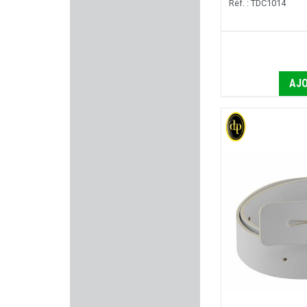
Réf. : TDC1014
Duracell
VITEX
AJO
LENZ
LAPUA
HELEN BAUD
BAIKAL
PLASTICO PANARO
FAB DEFENSE
TICK TWISTER