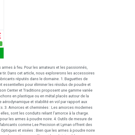
€
s
s armes à feu. Pour les amateurs et les passionnés,
 tir. Dans cet article, nous explorerons les accessoires
fabricants réputés dans le domaine. 1. Baguettes de
ont essentielles pour éliminer les résidus de poudre et
ompson Center et Traditions proposent une gamme variée
nchons en plastique ou en métal placés autour de la
e aérodynamique et stabilité en vol par rapport aux
nts. 3. Amorces et cheminées : Les amorces modernes
les, sont les conduits reliant l'amorce à la charge.
our les armes à poudre noire. 4. Outils de mesure de
es fabricants comme Lee Precision et Lyman offrent des
5. Optiques et visées : Bien que les armes à poudre noire