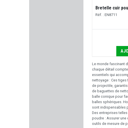
WOLFF GUNSPRINGS
Bretelle cuir pou
Réf. : EN8711
SPRINGFIELD ARMORY
MAS
CMC TRIGGERS
AJO
CYTAC
Le monde fascinant du
chaque détail compte, 
CANIHUNT
essentiels qui accomp
nettoyage : Ces tiges 
de projectile, garanti
VALMET
de baguettes de netto
balle conique pour fa
ARMA ZEKA
balles sphériques. H
sont indispensables p
Des entreprises telle
RUGER
poudre : Assurer une c
outils de mesure de po