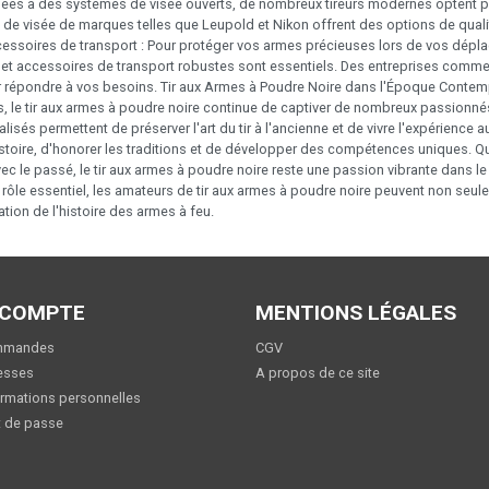
ées à des systèmes de visée ouverts, de nombreux tireurs modernes optent po
s de visée de marques telles que Leupold et Nikon offrent des options de quali
accessoires de transport : Pour protéger vos armes précieuses lors de vos dépl
s et accessoires de transport robustes sont essentiels. Des entreprises com
r répondre à vos besoins. Tir aux Armes à Poudre Noire dans l'Époque Contem
 le tir aux armes à poudre noire continue de captiver de nombreux passionnés.
isés permettent de préserver l'art du tir à l'ancienne et de vivre l'expérience
stoire, d'honorer les traditions et de développer des compétences uniques. Que c
vec le passé, le tir aux armes à poudre noire reste une passion vibrante dans 
rôle essentiel, les amateurs de tir aux armes à poudre noire peuvent non seule
ation de l'histoire des armes à feu.
 COMPTE
MENTIONS LÉGALES
mmandes
CGV
esses
A propos de ce site
rmations personnelles
 de passe