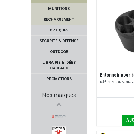
MUNITIONS
RECHARGEMENT
OPTIQUES
SÉCURITÉ & DÉFENSE
OUTDOOR
TIPPMANN ARMS
LIBRAIRIE & IDÉES
CADEAUX
BLACK FIRE
Entonnoir pour b
PROMOTIONS
Réf. : ENTONNOIR6
PALLAS
Nos marques
AGUILA
GASTROCK
AJO
HIKMICRO