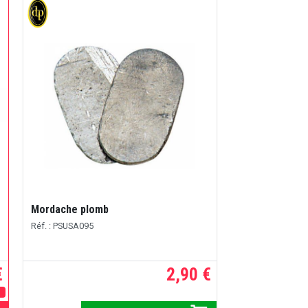
Mordache plomb
Réf. : PSUSA095
€
2,90 €
E