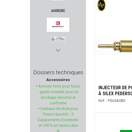
HOPPES
AUDERE
Kalashnikov
UBERTI
PERUN ARMS
Dossiers techniques
Accessoires
MFS AMMUNITION
•
Armoire forte pour fusils
INJECTEUR DE 
: guide complet pour un
À SILEX PEDERSO
DAISY
stockage sécurisé et
Réf. : PSUSA085
conforme
•
Cadeaux de Noël pour
META TACTICAL
Tireurs Sportifs : 5
Équipements Essentiels
REAL AVID
et 100 % en Vente Libre