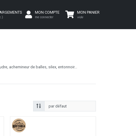
HARGEMENTS
MON COMPTE
MON PANIER
c.)
me connecter
vide
dre, achemineur de balles, silex, entonnoir...