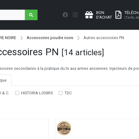
BON
TÉLÉC
D'ACHAT
(Tarifs, et
RE NOIRE
Accessoires poudre noire
Autres accessoires PN
ccessoires PN
[14 articles]
ssoires secondaires à la pratique du tir aux armes anciennes. Injecteurs de pou
que
 & C.
HISTORIA LOISIRS
TDC