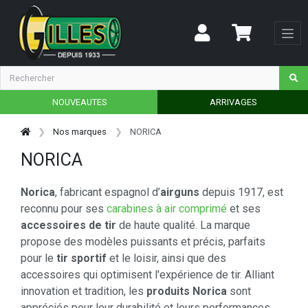
NOUVEAUTES
ARRIVAGES
Nos marques
NORICA
NORICA
Norica
, fabricant espagnol d’
airguns
depuis 1917, est
reconnu pour ses
carabines à air comprimé
et ses
accessoires de tir
de haute qualité. La marque
propose des modèles puissants et précis, parfaits
pour le
tir sportif
et le loisir, ainsi que des
accessoires qui optimisent l'expérience de tir. Alliant
innovation et tradition, les
produits Norica
sont
appréciés pour leur durabilité et leurs performances