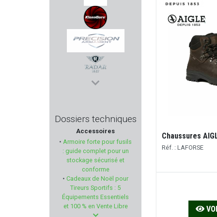
PULSAR
KLEEN BORE
PRECISION ARMAMENT
RADAR
REMINGTON
Dossiers techniques
Accessoires
VERNEY CARRON
Chaussures AIG
•
Armoire forte pour fusils
Réf. : LAFORSE
: guide complet pour un
CREPIN LEBLOND EDITION
stockage sécurisé et
conforme
•
Cadeaux de Noël pour
RTI Optics
Tireurs Sportifs : 5
Équipements Essentiels
AKSA ARMS
et 100 % en Vente Libre
VOI