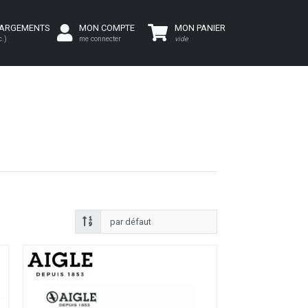
HARGEMENTS
MON COMPTE
MON PANIER
c.)
me connecter
vide