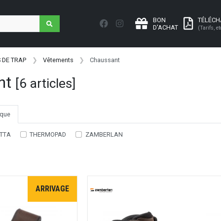
BON
TÉLÉC
D'ACHAT
(Tarifs, et
 DE TRAP
Vêtements
Chaussant
nt
[6 articles]
que
TTA
THERMOPAD
ZAMBERLAN
ARRIVAGE