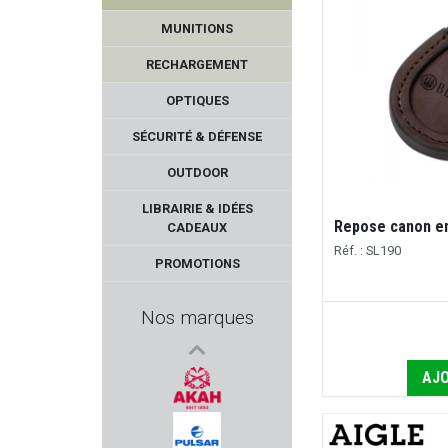
MUNITIONS
RECHARGEMENT
OPTIQUES
SÉCURITÉ & DÉFENSE
OUTDOOR
GUARDIAN ANGEL
LIBRAIRIE & IDÉES
Repose canon e
CADEAUX
EASY HIT
Réf. : SL190
PROMOTIONS
META TACTICAL
Nos marques
CLIPDRAW
AJO
DOUBLE ALPHA ACADEMY
AKAH