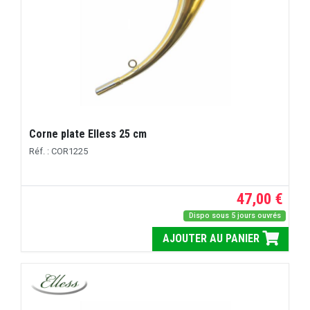
Corne plate Elless 25 cm
Réf. : COR1225
47,00 €
Dispo sous 5 jours ouvrés
AJOUTER AU PANIER