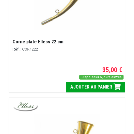
Corne plate Elless 22 cm
Réf. : COR1222
35,00 €
Dispo sous 5 jours ouvrés
AJOUTER AU PANIER