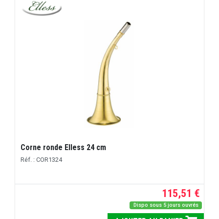
Corne ronde Elless 24 cm
Réf. : COR1324
115,51 €
Dispo sous 5 jours ouvrés