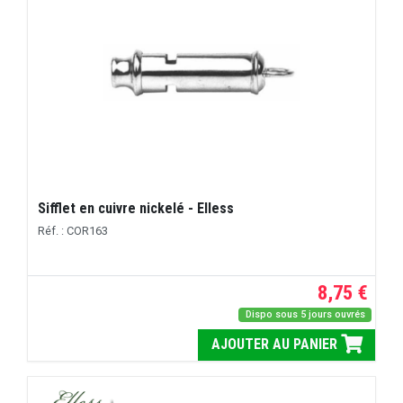
Sifflet en cuivre nickelé - Elless
Réf. : COR163
8,75 €
Dispo sous 5 jours ouvrés
AJOUTER AU PANIER