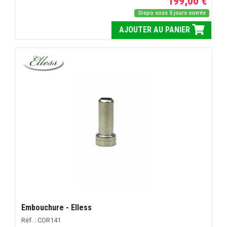
199,00 €
Dispo sous 5 jours ouvrés
AJOUTER AU PANIER
Embouchure - Elless
Réf. : COR141