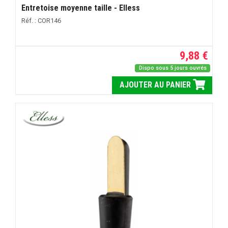
Entretoise moyenne taille - Elless
Réf. : COR146
9,88 €
Dispo sous 5 jours ouvrés
AJOUTER AU PANIER