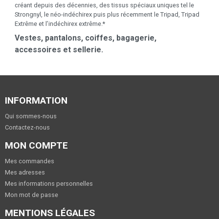
créant depuis des décennies, des tissus spéciaux uniques tel le
Strongnyl, le néo-indéchirex puis plus récemment le Tripad, Tripad
Extrême et l’indéchirex extrême.*
Vestes, pantalons, coiffes, bagagerie,
accessoires et sellerie.
INFORMATION
Qui sommes-nous
Contactez-nous
MON COMPTE
Mes commandes
Mes adresses
Mes informations personnelles
Mon mot de passe
MENTIONS LÉGALES