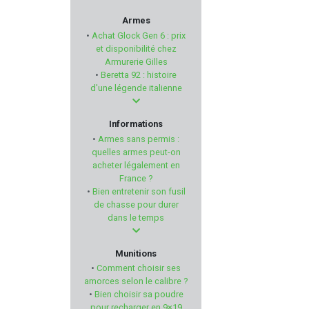
MUELA
Armes
•
Achat Glock Gen 6 : prix
BLACK OPS
et disponibilité chez
Armurerie Gilles
•
Beretta 92 : histoire
NYCO
d'une légende italienne
ARSENAL FIREARMS
Informations
•
Armes sans permis :
PERCUSSION
quelles armes peut-on
acheter légalement en
France ?
Duracell
•
Bien entretenir son fusil
de chasse pour durer
Kalashnikov USA
dans le temps
MPF
Munitions
•
Comment choisir ses
BLASER
amorces selon le calibre ?
•
Bien choisir sa poudre
pour recharger en 9×19