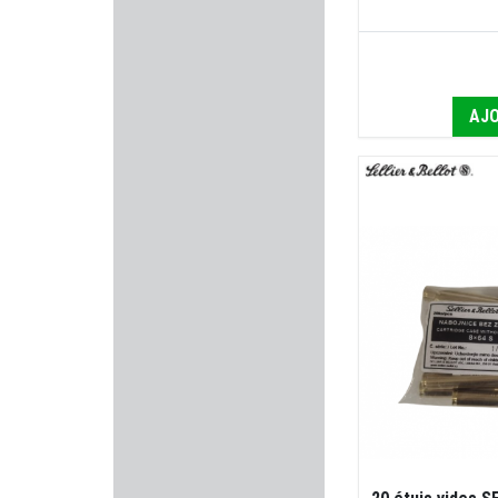
YILDIZ
MFS AMMUNITION
AJO
NOBEL SPORT
KASTELBERG
CHAPUIS ARMES
HAMMERLI
PERUN ARMS
TONI SYSTEM
TIKKA