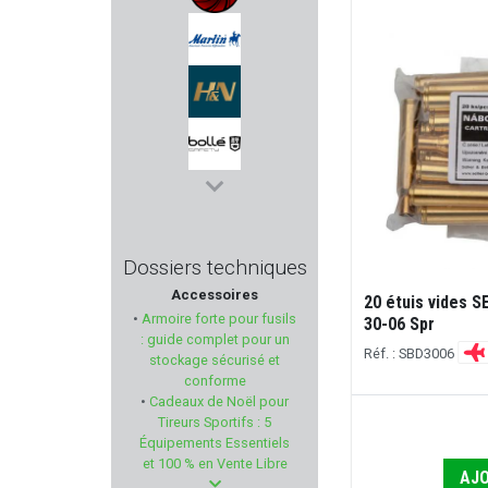
KLEEN BORE
MARLIN
H&N
BOLLE SAFETY
MAGLITE
Dossiers techniques
Accessoires
IMPALA PLUS
20 étuis vides 
•
Armoire forte pour fusils
30-06 Spr
: guide complet pour un
RECKNAGEL
Réf. : SBD3006
stockage sécurisé et
conforme
•
Cadeaux de Noël pour
QSP KNIFE
Tireurs Sportifs : 5
Équipements Essentiels
HIVIZ
et 100 % en Vente Libre
AJO