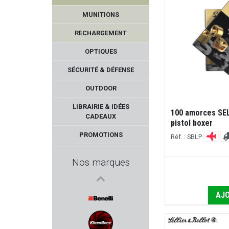
TANFOGLIO
MUNITIONS
MONNET
RECHARGEMENT
BALLISTOL
OPTIQUES
SÉCURITÉ & DÉFENSE
HERA ARMS
OUTDOOR
RUGER
LIBRAIRIE & IDÉES
100 amorces SE
CADEAUX
pistol boxer
DLG TACTICAL
PROMOTIONS
Réf. : SBLP
INFAC SAFE
Nos marques
MAK
AJO
SUREFIRE
BENELLI