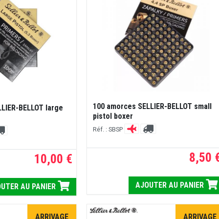
100 amorces SELLIER-BELLOT small
LLIER-BELLOT large
pistol boxer
Réf. : SBSP
8,50 
10,00 €
AJOUTER AU PANIER
UTER AU PANIER
ARRIVAGE
ARRIVAGE