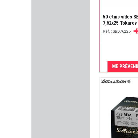
MEC
TUNET
50 étuis vides 
7,62x25 Tokarev
PERCUSSION
Réf. : SBD76225
CMC TRIGGERS
PRO-SHOT PRODUCTS
ME PRÉVENI
HORNADY
ATS AMMUNITION
HOWA
BEEMAN
NATURE DE BRENNE