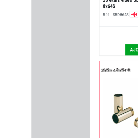
20 étuis vides 
8x64S
NIELSEN
Réf. : SBD864S
ARMISTOL
MICRODOT
AJO
IMPACT DEFENDER
RIETTI
MAGNUM RESEARCH
DOUBLE ALPHA ACADEMY
LAUGO ARMS
ROTTWEIL