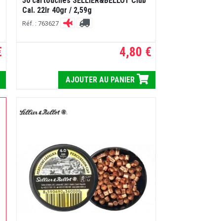
50 cartouches SELLIER&BELLOT Club
Cal. 22lr 40gr / 2,59g
Réf. : 763627
€
4,80 €
AJOUTER AU PANIER