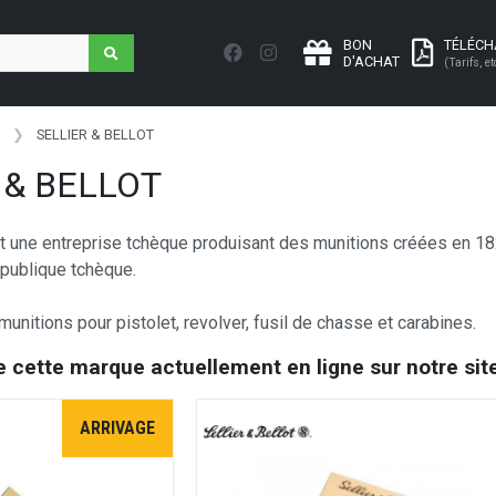
BON
TÉLÉC
D'ACHAT
(Tarifs, et
SELLIER & BELLOT
 & BELLOT
est une entreprise tchèque produisant des munitions créées en 18
épublique tchèque.
unitions pour pistolet, revolver, fusil de chasse et carabines.
e cette marque actuellement en ligne sur notre site
ARRIVAGE