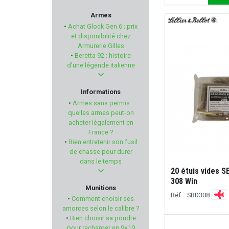
DAISY
Armes
•
Achat Glock Gen 6 : prix
FLUNATEC
et disponibilité chez
Armurerie Gilles
•
Beretta 92 : histoire
LEICA
d'une légende italienne
ZEISS
Informations
•
Armes sans permis :
EASY HIT
quelles armes peut-on
acheter légalement en
France ?
MEGALINE
•
Bien entretenir son fusil
de chasse pour durer
HISTORIA LOISIRS
dans le temps
20 étuis vides 
308 Win
AHG - ANSCHUTZ
Munitions
Réf. : SBD308
•
Comment choisir ses
MDT
amorces selon le calibre ?
•
Bien choisir sa poudre
pour recharger en 9×19