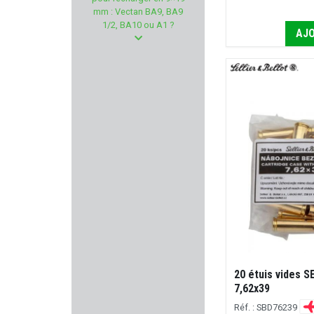
POLYMER 80
mm : Vectan BA9, BA9
1/2, BA10 ou A1 ?
AJO
WALDBERG
TROY INDUSTRIES
HAUSKEN
TRUGLO
DELORY BRUMARD
PPS
CAM PRO
HENRY REPEATING ARMS
20 étuis vides 
7,62x39
FUZYON CHASSE
Réf. : SBD76239