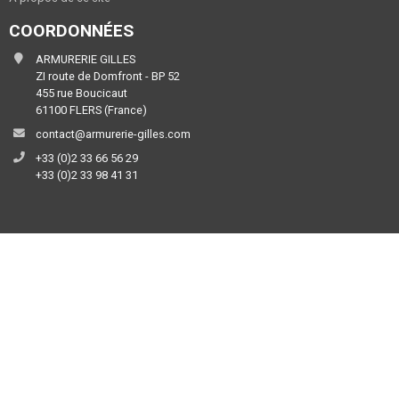
COORDONNÉES
ARMURERIE GILLES
ZI route de Domfront - BP 52
455 rue Boucicaut
61100 FLERS (France)
contact@armurerie-gilles.com
+33 (0)2 33 66 56 29
+33 (0)2 33 98 41 31