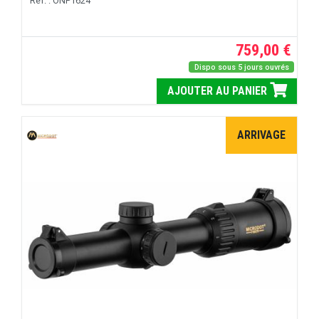
Réf. : ONP1624
759,00 €
Dispo sous 5 jours ouvrés
AJOUTER AU PANIER
ARRIVAGE