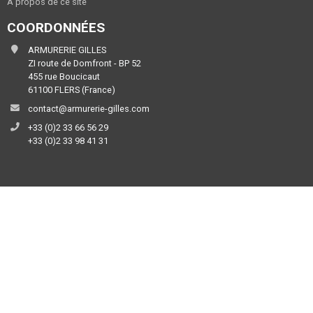
A propos de ce site
COORDONNÉES
ARMURERIE GILLES
ZI route de Domfront - BP 52
455 rue Boucicaut
61100 FLERS (France)
contact@armurerie-gilles.com
+33 (0)2 33 66 56 29
+33 (0)2 33 98 41 31