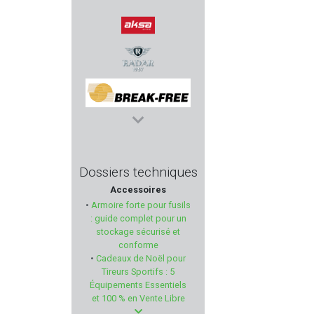
ROME
AKSA ARMS
RADAR
BREAK FREE
MUELA
Dossiers techniques
Accessoires
BILSOM TECHNOLOGY
•
Armoire forte pour fusils
: guide complet pour un
STEYR MANNLICHER
stockage sécurisé et
conforme
•
Cadeaux de Noël pour
STARLINE
Tireurs Sportifs : 5
Équipements Essentiels
FABARM PROFESSIONNAL
et 100 % en Vente Libre