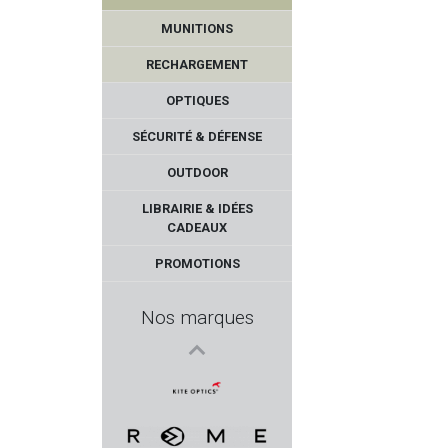
MUNITIONS
RECHARGEMENT
OPTIQUES
SÉCURITÉ & DÉFENSE
OUTDOOR
WALDBERG
LIBRAIRIE & IDÉES
CADEAUX
Ligne Verney-Carron
PROMOTIONS
FLEXI
Nos marques
SAVAGE
DERYA
KITE OPTICS