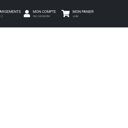
HARGEMENTS
MON COMPTE
MON PANIER
c.)
me connecter
vide