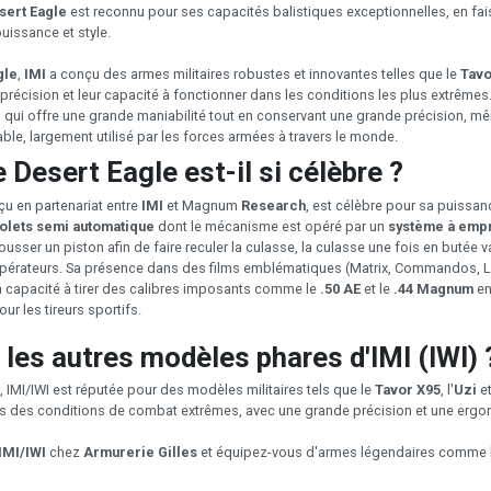
sert Eagle
est reconnu pour ses capacités balistiques exceptionnelles, en fai
puissance et style.
gle
,
IMI
a conçu des armes militaires robustes et innovantes telles que le
Tavo
eur précision et leur capacité à fonctionner dans les conditions les plus extrême
 qui offre une grande maniabilité tout en conservant une grande précision, mêm
able, largement utilisé par les forces armées à travers le monde.
 Desert Eagle est-il si célèbre ?
çu en partenariat entre
IMI
et Magnum
Research
, est célèbre pour sa puissanc
tolets semi automatique
dont le mécanisme est opéré par un
système à empr
sser un piston afin de faire reculer la culasse, la culasse une fois en butée va
pérateurs. Sa présence dans des films emblématiques (Matrix, Commandos, Last 
sa capacité à tirer des calibres imposants comme le
.50 AE
et le
.44 Magnum
en
ur les tireurs sportifs.
 les autres modèles phares d'IMI (IWI) 
, IMI/IWI est réputée pour des modèles militaires tels que le
Tavor X95
, l'
Uzi
e
ns des conditions de combat extrêmes, avec une grande précision et une erg
IMI/IWI
chez
Armurerie Gilles
et équipez-vous d'armes légendaires comme 