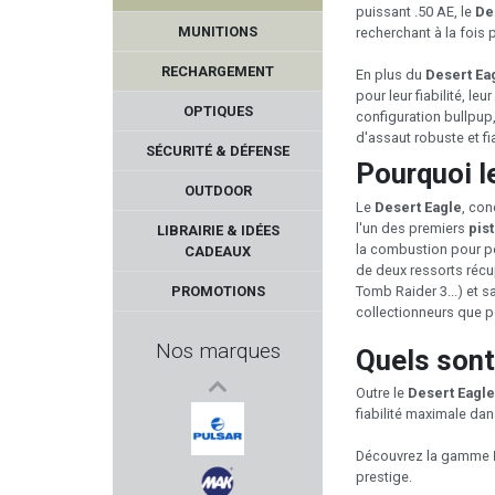
puissant .50 AE, le
De
MUNITIONS
recherchant à la fois 
RECHARGEMENT
En plus du
Desert Ea
pour leur fiabilité, l
OPTIQUES
configuration bullpup,
d'assaut robuste et fi
SÉCURITÉ & DÉFENSE
Pourquoi le
OUTDOOR
Le
Desert Eagle
, con
ALPEN OPTICS
l'un des premiers
pis
LIBRAIRIE & IDÉES
la combustion pour pou
CADEAUX
RUGER
de deux ressorts récu
PROMOTIONS
Tomb Raider 3...) et 
collectionneurs que po
ARCHANGEL
Nos marques
Quels sont
HOWA
Outre le
Desert Eagle
fiabilité maximale da
GOMANDER
Découvrez la gamme
prestige.
PULSAR