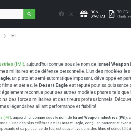
BON
TÉLÉC
D'ACHAT
(Tarifs, et
I.M.I
ustries (IMI)
, aujourd'hui connue sous le nom de
Israel Weapon I
rmes militaires et de défense personnelle. L'un des modèles le
Eagle
, un pistolet semi-automatique imposant, développé en par
films et séries, le
Desert Eagle
est réputé pour sa puissance d
 également reconnue pour ses autres modèles phares tels que le T
ins des forces militaires et des tireurs professionnels. Découv
es légendaires alliant performance et fiabilité.
es (IMI)
, aujourd'hui connue sous le nom de
Israel Weapon Industries (IWI)
, 
de. L'une des plus célèbres est le
Desert Eagle
, conçu en partenariat avec
mposante et sa puissance de feu, est souvent vu dans des films et séries télévi