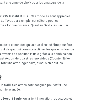
sant une arme de choix pour les amateurs de tir
r X95
, le
Galil
et l'
Uzi
. Ces modèles sont appréciés
s. Le Tavor, par exemple, est célèbre pour sa
e à longue distance. Quant au Galil, c'est un fusil
e de tir et son design unique. Il est célèbre pour être
unt de gaz
qui consiste à utiliser les gaz émis lors de
 revenir à sa position initiale grâce à la combinaison
Action Hero...) et les jeux vidéos (Counter Strike,
 font une arme légendaire, aussi bien pour les
?
t le
Galil
. Ces armes sont conçues pour offrir une
onomie avancée.
le
Desert Eagle
, qui allient innovation, robustesse et