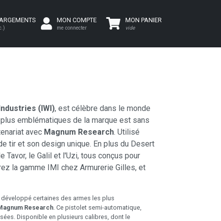
HARGEMENTS
MON COMPTE
MON PANIER
c.)
me connecter
vide
ndustries (IWI)
, est célèbre dans le monde
s plus emblématiques de la marque est sans
tenariat avec
Magnum Research
. Utilisé
e tir et son design unique. En plus du Desert
avor, le Galil et l'Uzi, tous conçus pour
rez la gamme IMI chez Armurerie Gilles, et
a développé certaines des armes les plus
Magnum Research
. Ce pistolet semi-automatique,
sées. Disponible en plusieurs calibres, dont le