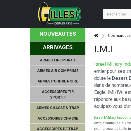
NOUVEAUTES
Nos marques
I.M.I
ARRIVAGES
ARMES TIR SPORTIF
Israel Military Ind
ARMES AIR COMPRIME
entier pour ses a
doute le
Desert 
ARMES POUDRE NOIRE
dans de nombreux 
ACCESSOIRES TIR
Eagle, IMI/IWI est
SPORTIF
répondre aux beso
équipez-vous d'arm
ARMES CHASSE & TRAP
Israel Military Industri
ACCESSOIRES CHASSE
emblématiques du mon
connu pour sa taille i
ACCESSOIRES DE TRAP