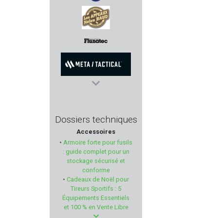
MAK
HELEN BAUD
FLUNATEC
META TACTICAL
GRS
Dossiers techniques
Accessoires
BURRIS
•
Armoire forte pour fusils
: guide complet pour un
HERA ARMS
stockage sécurisé et
conforme
•
Cadeaux de Noël pour
RIZZINI
Tireurs Sportifs : 5
Équipements Essentiels
PIEXON
et 100 % en Vente Libre