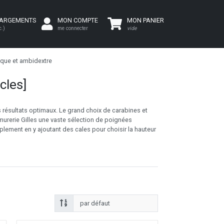
HARGEMENTS
MON COMPTE
MON PANIER
c.)
me connecter
vide
que et ambidextre
icles]
s résultats optimaux. Le grand choix de carabines et
rmurerie Gilles une vaste sélection de poignées
plement en y ajoutant des cales pour choisir la hauteur