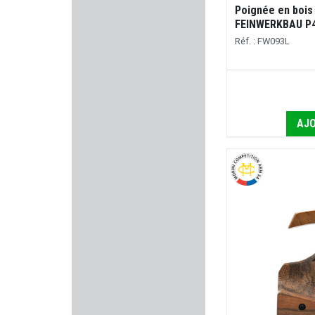
Poignée en bois
FEINWERKBAU P44
KINETIC DG
Réf. : FW093L
SAUVESTRE
WINCHESTER
AJO
STALON
MICRODOT
T4E
GSG - German Sport Gun
CANIK
Kalashnikov