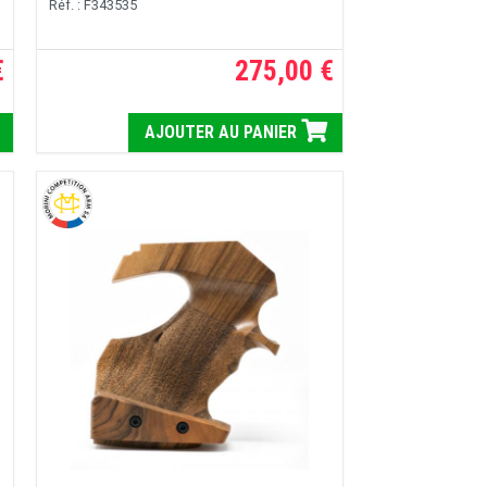
Réf. : F343535
€
275,00 €
AJOUTER AU PANIER