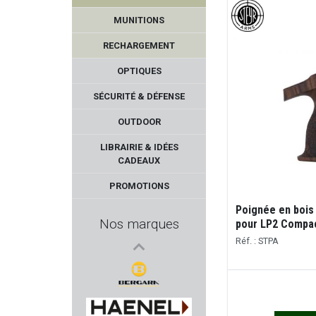
MUNITIONS
RECHARGEMENT
OPTIQUES
SÉCURITÉ & DÉFENSE
OUTDOOR
NIKON
LIBRAIRIE & IDÉES
CADEAUX
CZ
PROMOTIONS
THOMPSON/CENTER
Poignée en bois
Nos marques
pour LP2 Compa
DIAMONDBACK
Réf. : STPA
BORESNAKE
BERGARA