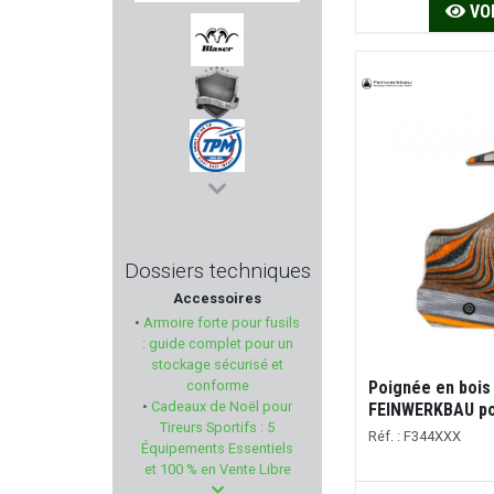
VOI
HAENEL
BLASER
RUBBER BALLS
TPM
MOSIN NAGANT
Dossiers techniques
Accessoires
FREYR & DEVIK
•
Armoire forte pour fusils
: guide complet pour un
MEOPTA
stockage sécurisé et
Poignée en bois
conforme
•
Cadeaux de Noël pour
FEINWERKBAU po
COPPERBEAR
Tireurs Sportifs : 5
Réf. : F344XXX
Équipements Essentiels
DO ALL OUTDOORS
et 100 % en Vente Libre