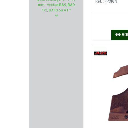
LEICA
Réf. : FPOIGN
mm : Vectan BA9, BA9
1/2, BA10 ou A1 ?
SHOOTER'S CHOICE
MIROKU
VOI
BIRCHWOOD-CASEY
PACHMAYR
CLAWGEAR
MAGPUL
STV
A-TEC
CLIPDRAW