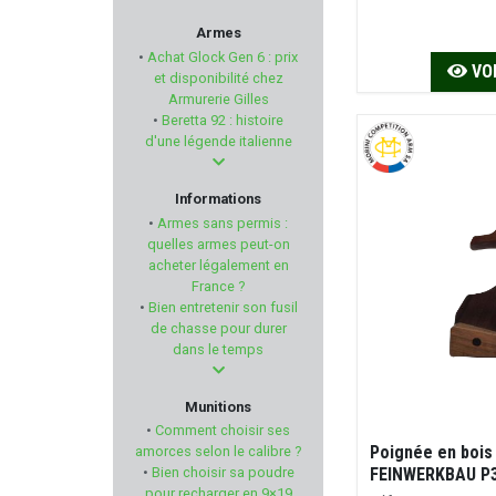
BILSOM TECHNOLOGY
Armes
•
Achat Glock Gen 6 : prix
VOI
HECKLER & KOCH
et disponibilité chez
Armurerie Gilles
•
Beretta 92 : histoire
ATS AMMUNITION
d'une légende italienne
PERAZZI
Informations
•
Armes sans permis :
Num'Axes
quelles armes peut-on
acheter légalement en
France ?
LEUPOLD
•
Bien entretenir son fusil
de chasse pour durer
MORINI
dans le temps
BOLLE SAFETY
Munitions
•
Comment choisir ses
ARMSCO
Poignée en bois
amorces selon le calibre ?
FEINWERKBAU P
•
Bien choisir sa poudre
pour recharger en 9×19