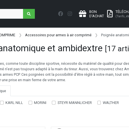
BON
TÉLÉC
D'ACHAT
(Tarifs, et
COMPRIME
Accessoires pour armes à air comprimé
Poignée anatomi
anatomique et ambidextre
[17 art
tres, comme toute discipline sportive, nécessite du matériel de qualité pour de
mé n'est pas toujours adapté à la main du tireur. Aussi, vous trouverez chez A
armes PCP. Ces poignées ont la possibilité d'être réglé à votre main, tout sim
r une prise en main ferme de votre arme.
que
KARL NILL
MORINI
STEYR MANNLICHER
WALTHER