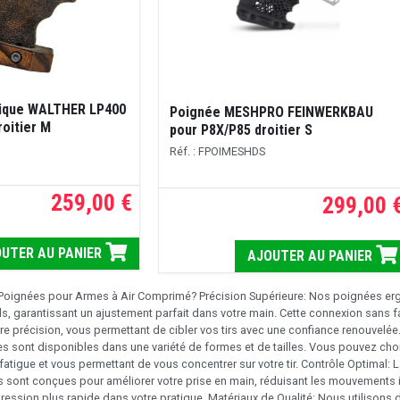
ique WALTHER LP400
Poignée MESHPRO FEINWERKBAU
roitier M
pour P8X/P85 droitier S
Réf. : FPOIMESHDS
259,00 €
299,00 
UTER AU PANIER
AJOUTER AU PANIER
 Poignées pour Armes à Air Comprimé? Précision Supérieure: Nos poignées er
ls, garantissant un ajustement parfait dans votre main. Cette connexion sans fa
e précision, vous permettant de cibler vos tirs avec une confiance renouvelée. 
 sont disponibles dans une variété de formes et de tailles. Vous pouvez choisi
 fatigue et vous permettant de vous concentrer sur votre tir. Contrôle Optimal: La
 sont conçues pour améliorer votre prise en main, réduisant les mouvements ind
ression plus rapide dans votre pratique. Matériaux de Qualité: Nous utilisons 