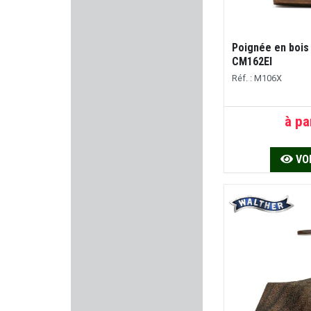
VECTAN
Poignée en bois
UNIQUE
CM162EI
Réf. : M106X
ETS LEFAUCHEUX
VERNEY CARRON
à pa
HAMMERLI
VOI
Primary Arms
HISTORIA LOISIRS
ASG
TREELAND