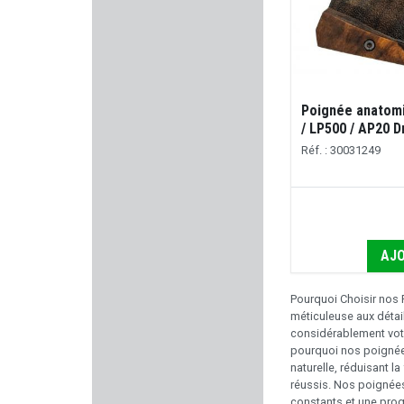
LAPUA
BUL ARMORY
KRISS
Poignée anatom
/ LP500 / AP20 D
TAYAUT
Réf. : 30031249
GUARDIAN ANGEL
SCHAFTOL
AJO
NORICA
Pourquoi Choisir nos
GGG
méticuleuse aux détai
considérablement votr
BERETTA
pourquoi nos poignées
naturelle, réduisant la
réussis. Nos poignées
MECHANIX WEAR
constants et une prog