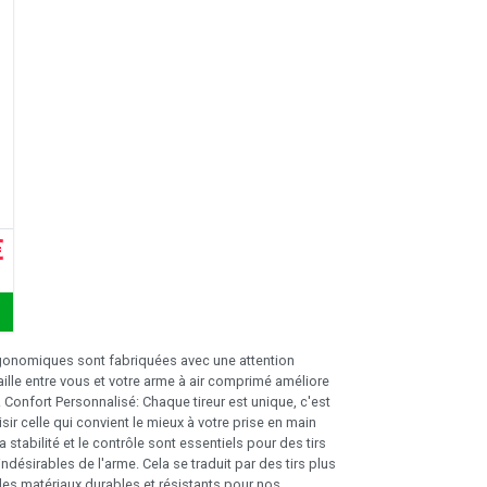
€
gonomiques sont fabriquées avec une attention
ille entre vous et votre arme à air comprimé améliore
Confort Personnalisé: Chaque tireur est unique, c'est
r celle qui convient le mieux à votre prise en main
 stabilité et le contrôle sont essentiels pour des tirs
ésirables de l'arme. Cela se traduit par des tirs plus
des matériaux durables et résistants pour nos