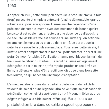
1960.
Adoptée en 1933, cette arme peu onéreuse à produire était à la fois
(trop) puissante et simple à entretenir (platine démontable, grande
robustesse) pour son époque. L'arme souffre cependant d'une
précision discutable, même avec des munitions de bonne qualité.
Le pistolet est également affecté par une absence de dispositifs
de sécurité visible (l'arme est équipée d'une sûreté qu'on actionne
en amenant le marteau au cran de demi-armé, ce qui bloque la
détente et verrouille la culasse en place. Pour retirer cette sûreté, il
suffit d'armer complètement le marteau pour entamer le tir) et d'une
poignée inconfortable ; à l'utilisation, l'arme peut blesser la main du
tireur avec le retour du marteau. Le recul de l'arme est également
désagréable car la munition, très rapide, produit un recul très vif.
Enfin, la détente en plus d'être rectiligne, dispose d'une bossette
très lourde, ce qui nécessite un temps d'adaptation.
L'arme peut être refusée dans certains clubs de tir du fait de la
vélocité de sa balle : une légende urbaine veut que sa puissance de
pénétration soit en effet supérieure à un .44 Magnum (bien que les
Par ailleurs ce
dégâts infligés à la cible soient inférieurs).
pistolet chambré dans ce calibre spécifique pourrait,