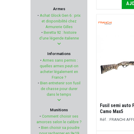
AJO
LYMAN PRODUCTS
Armes
•
Achat Glock Gen 6 : prix
RANSOM INTERNATIONAL
et disponibilité chez
Armurerie Gilles
•
Beretta 92 : histoire
NIKKO STIRLING
d'une légende italienne
FN HERSTAL
Informations
•
Armes sans permis :
FEDERAL
quelles armes peut-on
acheter légalement en
France ?
WEENECT
•
Bien entretenir son fusil
de chasse pour durer
RELOAD SWISS
dans le temps
Fusil semi auto
LOVERGREEN
Munitions
Camo Max5
•
Comment choisir ses
Réf. : FRANCHI AFF
BELIGNE
amorces selon le calibre ?
•
Bien choisir sa poudre
pour recharger en 9×19