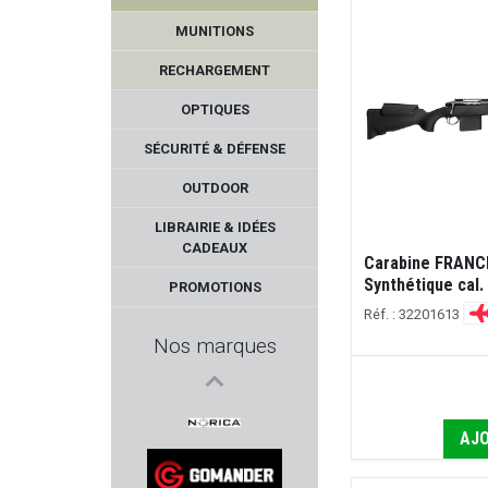
MUNITIONS
RECHARGEMENT
OPTIQUES
SÉCURITÉ & DÉFENSE
OUTDOOR
VIHTA VUORI
LIBRAIRIE & IDÉES
CADEAUX
Carabine FRANCH
AIGLE
Synthétique cal.
PROMOTIONS
Réf. : 32201613
A-TEC
Nos marques
HIKMICRO
VITEX
AJO
NORICA