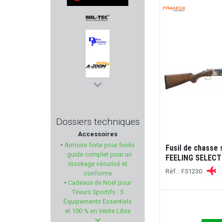
GOMANDER
MIL-TEC
DILLON PRECISION
A-ZOOM
SIERRA
Dossiers techniques
Accessoires
WALKER'S
•
Armoire forte pour fusils
Fusil de chasse
: guide complet pour un
FEELING SELECT 
MDT
stockage sécurisé et
Réf. : FS1230
conforme
•
Cadeaux de Noël pour
HECKLER & KOCH
Tireurs Sportifs : 5
Équipements Essentiels
MAISON FAURE LE PAGE
et 100 % en Vente Libre