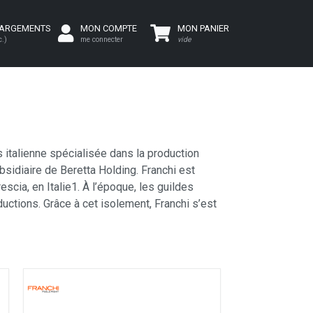
HARGEMENTS
MON COMPTE
MON PANIER
c.)
me connecter
vide
 italienne spécialisée dans la production
bsidiaire de Beretta Holding. Franchi est
scia, en Italie1. À l’époque, les guildes
ductions. Grâce à cet isolement, Franchi s’est