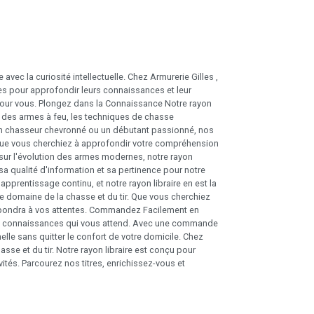
avec la curiosité intellectuelle. Chez Armurerie Gilles ,
 pour approfondir leurs connaissances et leur
our vous. Plongez dans la Connaissance Notre rayon
ire des armes à feu, les techniques de chasse
un chasseur chevronné ou un débutant passionné, nos
ir Que vous cherchiez à approfondir votre compréhension
s sur l'évolution des armes modernes, notre rayon
sa qualité d'information et sa pertinence pour notre
pprentissage continu, et notre rayon libraire en est la
e domaine de la chasse et du tir. Que vous cherchiez
répondra à vos attentes. Commandez Facilement en
e des connaissances qui vous attend. Avec une commande
lle sans quitter le confort de votre domicile. Chez
asse et du tir. Notre rayon libraire est conçu pour
és. Parcourez nos titres, enrichissez-vous et