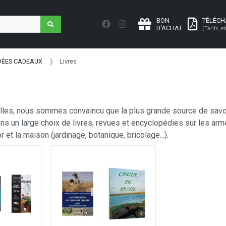
BON
TÉLÉC
D'ACHAT
(Tarifs, et
IDÉES CADEAUX
Livres
lles, nous sommes convaincu que la plus grande source de savoir 
 un large choix de livres, revues et encyclopédies sur les armes
or et la maison (jardinage, botanique, bricolage...).