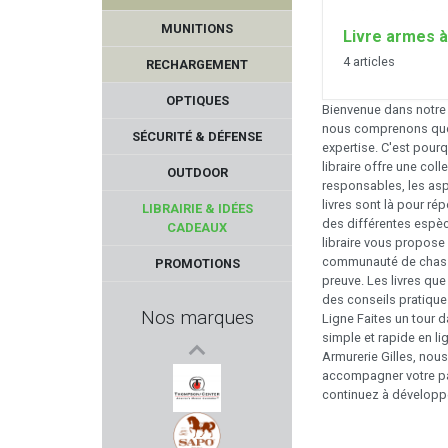
MUNITIONS
Livre armes à
4 articles
RECHARGEMENT
OPTIQUES
Bienvenue dans notre es
nous comprenons que 
SÉCURITÉ & DÉFENSE
expertise. C'est pou
libraire offre une col
OUTDOOR
responsables, les as
GHOST INTERNATIONAL
livres sont là pour r
LIBRAIRIE & IDÉES
des différentes espèce
CADEAUX
libraire vous propose 
FIER
communauté de chasseur
PROMOTIONS
preuve. Les livres qu
VORTEX OPTICS
des conseils pratique
Nos marques
Ligne Faites un tour 
simple et rapide en li
NUPROL
Armurerie Gilles, nous
accompagner votre pas
BRENNEKE
continuez à développer
THOMPSON/CENTER