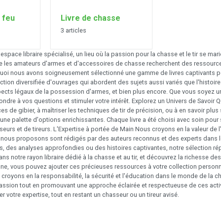
 feu
Livre de chasse
3 articles
pace libraire spécialisé, un lieu où la passion pour la chasse et le tir se marie 
les amateurs d'armes et d'accessoires de chasse recherchent des ressources
rquoi nous avons soigneusement sélectionné une gamme de livres captivants p
lection diversifiée d'ouvrages qui abordent des sujets aussi variés que l'histo
pects légaux de la possession d'armes, et bien plus encore. Que vous soyez 
épondre à vos questions et stimuler votre intérêt. Explorez un Univers de Savo
s de gibier, à maîtriser les techniques de tir de précision, ou à en savoir plu
une palette d'options enrichissantes. Chaque livre a été choisi avec soin pour 
s et de tireurs. L'Expertise à portée de Main Nous croyons en la valeur de l'a
e nous proposons sont rédigés par des auteurs reconnus et des experts dans l
s, des analyses approfondies ou des histoires captivantes, notre sélection 
dans notre rayon libraire dédié à la chasse et au tir, et découvrez la richess
gne, vous pouvez ajouter ces précieuses ressources à votre collection personne
 croyons en la responsabilité, la sécurité et l'éducation dans le monde de la ch
sion tout en promouvant une approche éclairée et respectueuse de ces activit
 votre expertise, tout en restant un chasseur ou un tireur avisé.