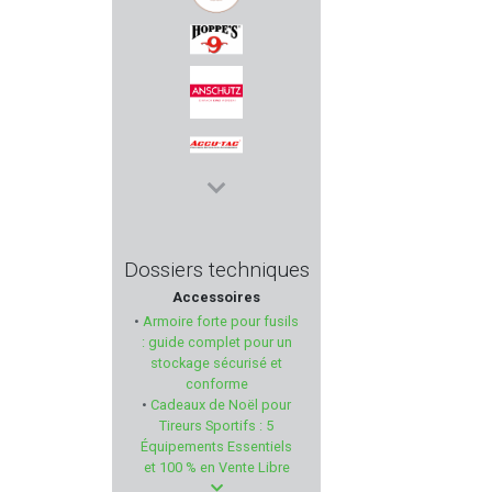
SAPO
HOPPES
ANSCHÜTZ
ACCU-TAC
MUELA
Dossiers techniques
Accessoires
TAYAUT
•
Armoire forte pour fusils
: guide complet pour un
SAVAGE
stockage sécurisé et
conforme
•
Cadeaux de Noël pour
BORNER
Tireurs Sportifs : 5
Équipements Essentiels
STARLINE
et 100 % en Vente Libre