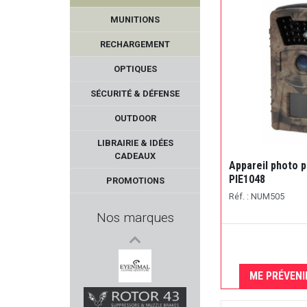
DPM SYSTEMS
MUNITIONS
IMPACT DEFENDER
RECHARGEMENT
STALON
OPTIQUES
SÉCURITÉ & DÉFENSE
LENZ
OUTDOOR
LYMAN PRODUCTS
LIBRAIRIE & IDÉES
CADEAUX
Appareil photo 
ARMANOV
PIE1048
PROMOTIONS
Réf. : NUM505
BLACK FIRE
Nos marques
DILLON PRECISION
REMINGTON
ME PRÉVENI
EYENIMAL