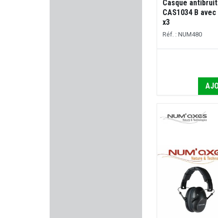
Casque antibruit
ACCU SHARP
CAS1034 B avec 
x3
SNOWPEAK
Réf. : NUM480
SELLIER & BELLOT
MAGPUL
AJO
JSB MATCH
COBALT KINETICS
GHOST INTERNATIONAL
ACCU-SHOT
MANUFRANCE