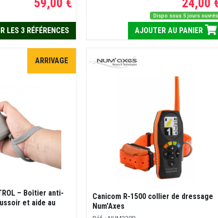
59,00 €
24,00 
Dispo sous 5 jours ouvré
R LES 3 RÉFÉRENCES
AJOUTER AU PANIER
ARRIVAGE
OL – Boîtier anti-
Canicom R-1500 collier de dressage
ussoir et aide au
Num'Axes