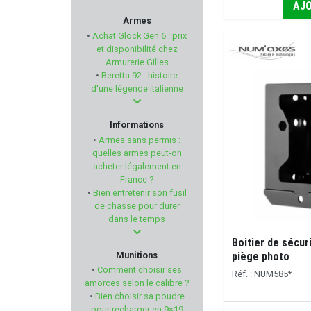
AJO
MERKEL
Armes
•
Achat Glock Gen 6 : prix
HAGOPUR
et disponibilité chez
Armurerie Gilles
•
Beretta 92 : histoire
RENATO BALDI
d'une légende italienne
DENIX
Informations
•
Armes sans permis :
FIER
quelles armes peut-on
acheter légalement en
France ?
SWAB-ITS - BORE-WHIPS
•
Bien entretenir son fusil
de chasse pour durer
PLASTICO PANARO
dans le temps
Boitier de sécur
FIREBIRD
Munitions
piège photo
•
Comment choisir ses
Réf. : NUM585*
BUSHNELL
amorces selon le calibre ?
•
Bien choisir sa poudre
pour recharger en 9×19