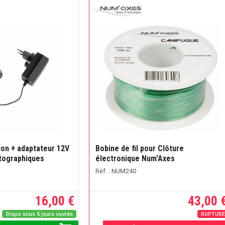
ion + adaptateur 12V
Bobine de fil pour Clôture
tographiques
électronique Num'Axes
Réf. : NUM240
16,00 €
43,00 
Dispo sous 5 jours ouvrés
RUPTUR