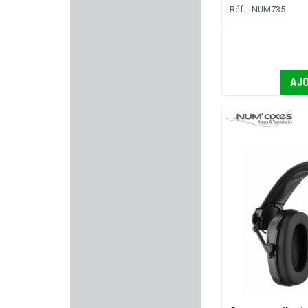
Réf. : NUM735
COUNTRY
KONUS
AJO
WEAVER
STEPLAND
XS SIGHTS
TAYAUT
MAX KNIVES
VIHTA VUORI
FUZYON CHASSE