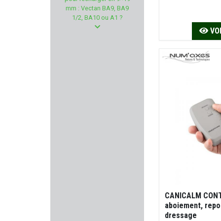
BARNETT
mm : Vectan BA9, BA9
1/2, BA10 ou A1 ?
CMMG
VOI
ROSSI
UTG
MESSERSCHMITT
BEEMAN
H & N SPORT
KUSTERMANN
GARMIN
CANICALM CONTR
aboiement, repo
dressage
DO ALL OUTDOORS