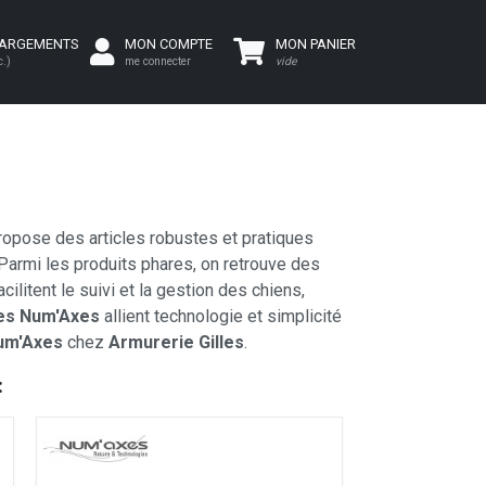
HARGEMENTS
MON COMPTE
MON PANIER
c.)
me connecter
vide
propose des articles robustes et pratiques
 Parmi les produits phares, on retrouve des
ilitent le suivi et la gestion des chiens,
es Num'Axes
allient technologie et simplicité
um'Axes
chez
Armurerie Gilles
.
: