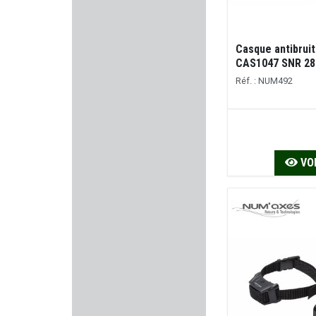
AKAH
NITECORE
Casque antibrui
CAS1047 SNR 28
IMPALA PLUS
Réf. : NUM492
MICRODOT
WINCHESTER
VOI
HENRY REPEATING ARMS
NORDIKPREDATOR
ALPEN ARMS
BOLLE SAFETY
ELLESS