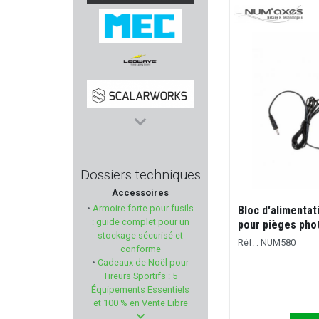
ROTOR43
MEC
LEDWAVE
SCALARWORKS
SAPL
Dossiers techniques
Accessoires
TUNET
•
Armoire forte pour fusils
Bloc d'alimentat
: guide complet pour un
pour pièges pho
MERCUREY MANSART
stockage sécurisé et
Réf. : NUM580
conforme
•
Cadeaux de Noël pour
VALMET
Tireurs Sportifs : 5
Équipements Essentiels
GABION UNLIMITED
et 100 % en Vente Libre