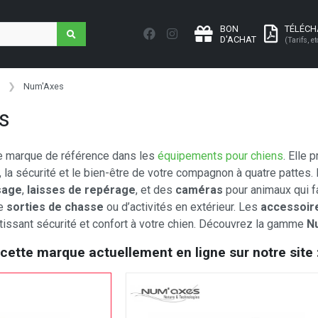
BON
TÉLÉC
D'ACHAT
(Tarifs, et
Num'Axes
s
e marque de référence dans les
équipements pour chiens
. Elle 
, la sécurité et le bien-être de votre compagnon à quatre pattes.
sage
,
laisses de repérage
, et des
caméras
pour animaux qui fac
de
sorties de chasse
ou d’activités en extérieur. Les
accessoir
antissant sécurité et confort à votre chien. Découvrez la gamme
N
 cette marque actuellement en ligne sur notre site 