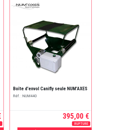
Boîte d'envol Canifly seule NUM'AXES
Réf. : NUM440
€
395,00 €
E
RUPTURE