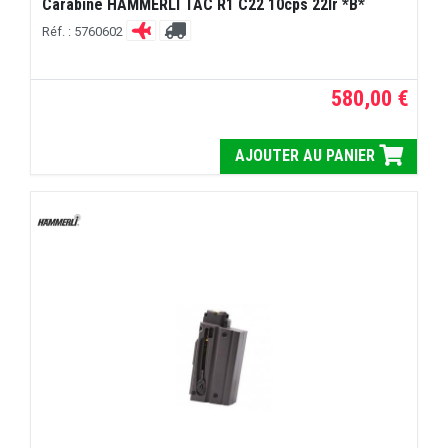
Carabine HAMMERLI TAC R1 C22 10cps 22lr *B*
Réf. : 5760602
580,00 €
AJOUTER AU PANIER