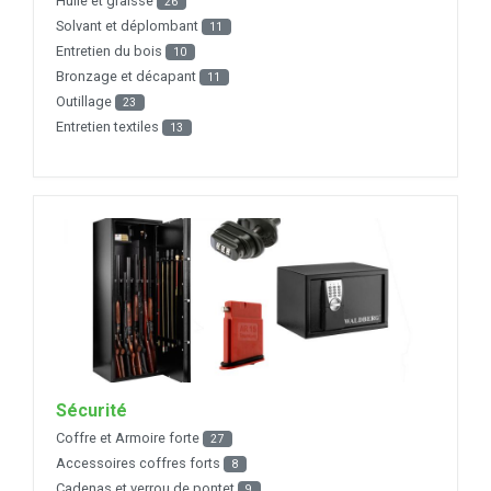
Huile et graisse
26
Solvant et déplombant
11
Entretien du bois
10
Bronzage et décapant
11
Outillage
23
Entretien textiles
13
Sécurité
Coffre et Armoire forte
27
Accessoires coffres forts
8
Cadenas et verrou de pontet
9