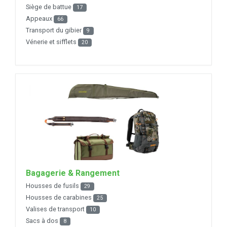
Siège de battue
17
Appeaux
66
Transport du gibier
9
Vénerie et sifflets
20
Bagagerie & Rangement
Housses de fusils
29
Housses de carabines
25
Valises de transport
10
Sacs à dos
8