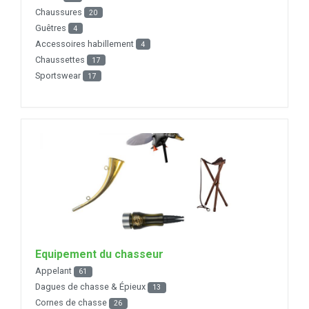
Chaussures
20
Guêtres
4
Accessoires habillement
4
Chaussettes
17
Sportswear
17
Equipement du chasseur
Appelant
61
Dagues de chasse & Épieux
13
Cornes de chasse
26