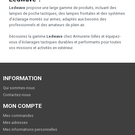
Ledwave
propose une large gamme de produits, incluant des
lampes de poche tactiques, des lampes frontales et des systèmes
d’éclairage montés sur armes, adaptés aux besoins des
professionnels et des amateurs de plein air.
Découvrez la gamme
Ledwave
chez Armurerie Gilles et équipez-
vous d’éclairages tactiques durables et performants pour toutes
vos missions et activités en extérieur.
INFORMATION
Qui sommes-nous
Contactez-nous
MON COMPTE
Mes commandes
Mes adresses
Mes informations personnelles