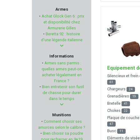
FREYR & DEVIK
Armes
•
Achat Glock Gen 6 : prix
ALPHA ELITE
et disponibilité chez
Armurerie Gilles
•
Beretta 92 : histoire
GEHMANN
d'une légende italienne
WATCHTOWER
Informations
•
Armes sans permis :
BENELLI
Equipement d
quelles armes peut-on
acheter légalement en
Silencieux et frei
France ?
STETSON COMPANY
61
•
Bien entretenir son fusil
Chargeurs
24
de chasse pour durer
TOZ
Grenadières
19
dans le temps
Bretelle
41
Chokes
BUSHNELL
22
Munitions
Plaque de couche 
•
Comment choisir ses
47
KINETIC DG
amorces selon le calibre ?
Busc
11
•
Bien choisir sa poudre
Eléments de visé
pour recharger en 9×19