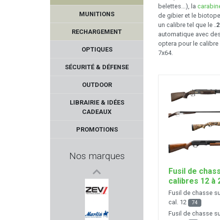
belettes...), la
carabin
MUNITIONS
de gibier et le biotope
un calibre tel que le
.
RECHARGEMENT
automatique avec de
optera pour le calibre
OPTIQUES
7x64.
SÉCURITÉ & DÉFENSE
OUTDOOR
H&N
LIBRAIRIE & IDÉES
CADEAUX
JSB MATCH
PROMOTIONS
FALCO
Nos marques
NORMA
Fusil de chas
calibres 12 à 
KELTEC
Fusil de chasse 
cal. 12
74
ZEV
Fusil de chasse 