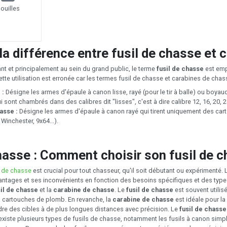
ouilles
 la différence entre fusil de chasse et 
nt et principalement au sein du grand public, le terme
fusil de chasse
est emp
tte utilisation est erronée car les termes fusil de chasse et carabines de cha
 :
Désigne les armes d'épaule à canon lisse, rayé (pour le tir à balle) ou boya
 sont chambrés dans des calibres dit "lisses", c'est à dire calibre 12, 16, 20
asse :
Désigne les armes d'épaule à canon rayé qui tirent uniquement des cart
Winchester, 9x64...).
asse : Comment choisir son fusil de c
 de chasse
est crucial pour tout chasseur, qu'il soit débutant ou expérimenté.
ntages et ses inconvénients en fonction des besoins spécifiques et des types 
sil de chasse
et la
carabine de chasse
. Le
fusil de chasse
est souvent utilis
es cartouches de plomb. En revanche, la
carabine de chasse
est idéale pour la 
ndre des cibles à de plus longues distances avec précision. Le
fusil de chass
 Il existe plusieurs types de fusils de chasse, notamment les fusils à canon s