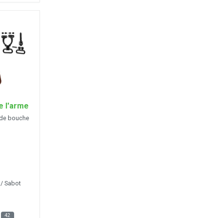
e l'arme
n de bouche
/ Sabot
e
42