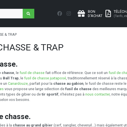
BON
TÉLÉC
D'ACHAT
(Tarifs, et
SE & TRAP
CHASSE & TRAP
hasse.
e chasse
, le
fusil de chasse
fait office de référence. Que ce soit un
fusil de c
au
Ball Trap
, le
fusil de chasse juxtaposé
, traditionnellement réservé à la chas
re un
Canardouze
, parfait pour la
chasse au gabion
, le fusil de chasse reste l
les
vous propose une large sélection de
fusil de chasse
des meilleures marque
rents types de gibier ou de
tir sportif
, n'hésitez pas à
nous contacter
, notre éq
 selon vos besoins.
e chasse.
ées à la
chasse au grand gibier
(cerf, sanglier, cheveruil...) mais également ut