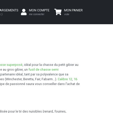
HARGEMENTS
MON COMPTE
MON PANIER
c.)
me connecter
vide
hasse superposé
, idéal pour la chasse du petit gibier au
se au gros gibier, un
fusil de chasse semi
e partenaire idéal, tant par sa polyvalence que sa
s (Winchester, Beretta, Fair, Fabarm...).
Calibre 12
,
16
uipe de passionné saura vous conseiller dans l'achat de
ilisée pour le tir des nuisibles (renard, fouines,