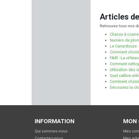
STACCATO
Articles d
ROSSI
Retrouvez tous nos do
Chasse à courre :
LEBEL
Numéro de plomb 
Le Canardouze :
Sans marque GILLES
Comment choisir
FAIR : La référe
Comment nettoye
SAUVESTRE
Utilisation des s
Quel calibre util
PIXFRA
Comment choisir
Découvrez la ch
LENSOLUX
LAPUA
INFORMATION
MON
FABARM
Qui sommes-nous
Mes co
Contactez-nous
Mes adr