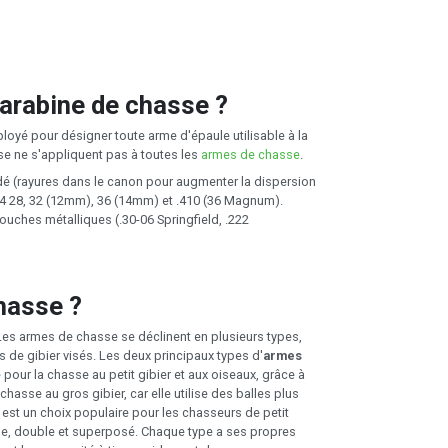
carabine de chasse ?
loyé pour désigner toute arme d'épaule utilisable à la
sse ne s'appliquent pas à toutes les
armes de chasse
.
udé (rayures dans le canon pour augmenter la dispersion
, 24 28, 32 (12mm), 36 (14mm) et .410 (36 Magnum).
ouches métalliques (.30-06 Springfield, .222
hasse ?
 Les armes de chasse se déclinent en plusieurs types,
de gibier visés. Les deux principaux types d'
armes
é pour la chasse au petit gibier et aux oiseaux, grâce à
chasse au gros gibier, car elle utilise des balles plus
e
est un choix populaire pour les chasseurs de petit
imple, double et superposé. Chaque type a ses propres