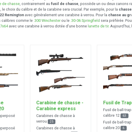
e de chasse
, contrairement au
fusil de chasse
, possède un ou deux canons ray
, le choix du calibre et de la carabine sera crucial. Par exemple, pour la
chasse 
222 Remington
avec généralement une carabine à verrou. Pour la
chasse au gr
s calibres comme le
.300 Winchester
ou le
.30-06 Springfield
sera préférée. Pou
7x64
avec une carabine à verrou dotée d'une bonne
lunette de tir
. Aujourd'hui,
se
Carabine de chasse -
Fusil de Trap
20
Carabine express
Fusil de ball-tr
calibre 12
superposé
Carabines de chasse à
63
verrou
25
Fusil de ball-tr
calibre 20
superposé
Carabines de chasse à
6