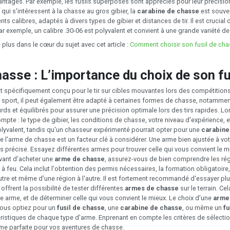
vantages. Par exemple, les fusils superposés sont appréciés pour leur précisio
qui s'intéressent à la chasse au gros gibier, la
carabine de chasse
est souve
nts calibres, adaptés à divers types de gibier et distances de tir. Il est crucia
r exemple, un calibre .30-06 est polyvalent et convient à une grande variété de
 plus dans le cœur du sujet avec cet article :
Comment choisir son fusil de cha
asse : L’importance du choix de son fusi
t spécifiquement conçu pour le tir sur cibles mouvantes lors des compétitions d
e sport, il peut également être adapté à certaines formes de chasse, notamment 
ds et équilibrés pour assurer une précision optimale lors des tirs rapides. Lo
ompte : le type de gibier, les conditions de chasse, votre niveau d'expérience,
lyvalent, tandis qu'un chasseur expérimenté pourrait opter pour une
carabine
e l'arme de chasse est un facteur clé à considérer. Une arme bien ajustée à v
lus précise. Essayez différentes armes pour trouver celle qui vous convient le
vant d'acheter une
arme de chasse
, assurez-vous de bien comprendre les ré
s à feu. Cela inclut l'obtention des permis nécessaires, la formation obligatoire
autre et même d'une région à l'autre. Il est fortement recommandé d'essayer plus
offrent la possibilité de tester différentes
armes de chasse
sur le terrain. Ce
 arme, et de déterminer celle qui vous convient le mieux. Le choix d'une
arme
vous optiez pour un
fusil de chasse
, une
carabine de chasse
, ou même un
fu
éristiques de chaque type d'arme. Enprenant en compte les critères de sélectio
rme parfaite pour vos aventures de chasse.