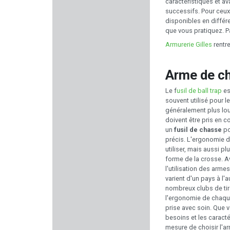
caractéristiques et a
successifs. Pour ceux 
MEC GAR
disponibles en différe
que vous pratiquez. Pa
BOKER
Armurerie Gilles
rentre
PRECISION ARMAMENT
Arme de ch
Le f
usil de ball trap
es
BRUNOX
souvent utilisé pour l
généralement plus lour
VICTRIX
doivent être pris en c
un
fusil de chasse
po
précis. L'ergonomie d
KING COBRA
utiliser, mais aussi p
forme de la crosse. A
EUROHUNT
l'utilisation des arme
varient d'un pays à l'
nombreux clubs de tir 
PELTOR 3M
l'ergonomie de chaque
prise avec soin. Que 
SAUER
besoins et les caract
mesure de choisir l'a