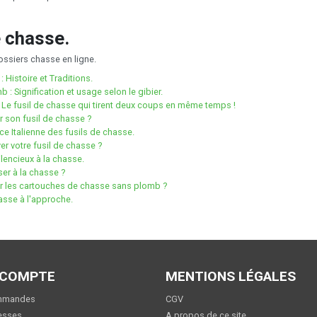
e chasse.
ssiers chasse en ligne.
 Histoire et Traditions.
: Signification et usage selon le gibier.
 Le fusil de chasse qui tirent deux coups en même temps !
 son fusil de chasse ?
nce Italienne des fusils de chasse.
r votre fusil de chasse ?
ilencieux à la chasse.
iser à la chasse ?
 les cartouches de chasse sans plomb ?
asse à l'approche.
 COMPTE
MENTIONS LÉGALES
mmandes
CGV
esses
A propos de ce site