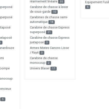
réarmement linéaire
35
Equipement Fusil
superposé
Carabine de chasse à levier
5
de sous-garde
10
superposé
Carabines de chasse semi-
automatique
18
uxtaposé
Carabine de chasse Express
superposé
21
uxtaposé
Carabine de chasse Express
juxtaposé
4
3
Canardouze
Armes Mixtes Canons Lisse
/ Rayé
3
emi
Carabine de chasse
monocoup
2
à pompe
Univers Blaser
17
Monocoup
lencieux
e
5