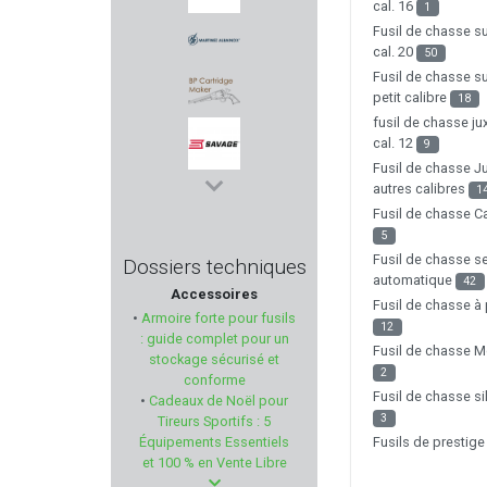
cal. 16
1
Fusil de chasse 
MARLIN
cal. 20
50
Fusil de chasse 
MARTINEZ ALBAINOX
petit calibre
18
fusil de chasse j
BP MAKER
cal. 12
9
Fusil de chasse J
autres calibres
1
SAVAGE
Fusil de chasse 
5
A-ZOOM
Fusil de chasse s
Dossiers techniques
automatique
42
Accessoires
ELEY
Fusil de chasse 
•
Armoire forte pour fusils
12
: guide complet pour un
AUDERE
Fusil de chasse 
stockage sécurisé et
2
conforme
Fusil de chasse si
•
Cadeaux de Noël pour
GRS
3
Tireurs Sportifs : 5
Équipements Essentiels
Fusils de prestig
PERUN ARMS
et 100 % en Vente Libre