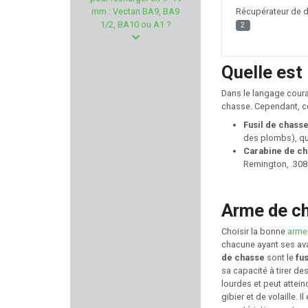
MAUSER
Récupérateur de d
mm : Vectan BA9, BA9
1/2, BA10 ou A1 ?
2
FORTIFY
Quelle est
PPS
Dans le langage coura
TOM JOULE
chasse. Cependant, ce
Fusil de chasse
WALKSTOOL
des plombs), qui
Carabine de ch
Remington, .308 
Duracell
TIPPMANN ARMS
Arme de ch
Choisir la bonne
arme
ALVIS
chacune ayant ses ava
de chasse
sont le
fu
DENIX
sa capacité à tirer d
lourdes et peut attei
gibier et de volaille.
DERYA