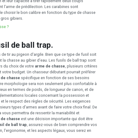
n et leur capacité à tirer rapidement deux coups
nt l'arme de prédilection. Les carabines sont
l de choisir le bon calibre en fonction du type de chasse
 gros gibiers.
sse ?
l de ball trap.
e tir au pigeon d'argile. Bien que ce type de fusil soit
la chasse au gibier d'eau. Les fusils de ball trap sont
rs du choix de votre
arme de chasse
, plusieurs critères
 et votre budget. Un chasseur débutant pourrait préférer
 de chasse
spécifique en fonction de ses besoins
otre morphologie sera non seulement plus confortable à
 mieux en termes de poids, de longueur de canon, et de
glementations locales concernant la possession et
, et le respect des règles de sécurité. Les exigences
ieurs types d'armes avant de faire votre choix final. De
la vous permettra de ressentir la maniabilité et
 de chasse
est une décision importante qui doit être
sil de ball trap
, assurez-vous de bien comprendre vos
n, l'ergonomie, et les aspects légaux, vous serez en