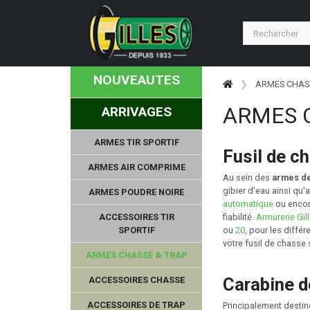
NOUVEAUTES
ARMES CHAS
ARMES 
ARRIVAGES
ARMES TIR SPORTIF
Fusil de c
ARMES AIR COMPRIME
Au sein des
armes d
gibier d'eau ainsi qu'
ARMES POUDRE NOIRE
automatique
ou enco
ACCESSOIRES TIR
fiabilité.
Armurerie Gil
SPORTIF
ou
20
, pour les diffé
votre fusil de chasse
ARMES CHASSE & TRAP
Carabine d
ACCESSOIRES CHASSE
ACCESSOIRES DE TRAP
Principalement destin