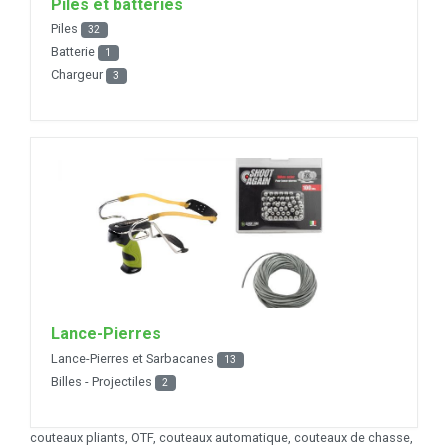
Piles et batteries
Piles
32
Batterie
1
Chargeur
3
Lance-Pierres
Lance-Pierres et Sarbacanes
13
Billes - Projectiles
2
couteaux pliants, OTF, couteaux automatique, couteaux de chasse,