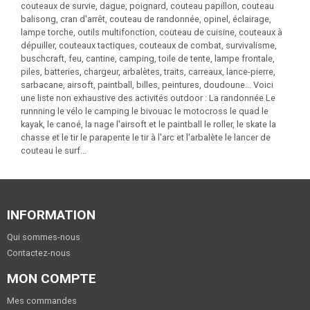
couteaux de survie, dague, poignard, couteau papillon, couteau
balisong, cran d'arrêt, couteau de randonnée, opinel, éclairage,
lampe torche, outils multifonction, couteau de cuisine, couteaux à
dépuiller, couteaux tactiques, couteaux de combat, survivalisme,
buschcraft, feu, cantine, camping, toile de tente, lampe frontale,
piles, batteries, chargeur, arbalètes, traits, carreaux, lance-pierre,
sarbacane, airsoft, paintball, billes, peintures, doudoune... Voici
une liste non exhaustive des activités outdoor : La randonnée Le
runnning le vélo le camping le bivouac le motocross le quad le
kayak, le canoé, la nage l'airsoft et le paintball le roller, le skate la
chasse et le tir le parapente le tir à l'arc et l'arbalète le lancer de
couteau le surf...
INFORMATION
Qui sommes-nous
Contactez-nous
MON COMPTE
Mes commandes