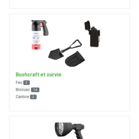
Bushcraft et survie
Feu
2
Bivouac
14
Cantine
2