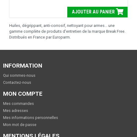
AJOUTER AU PANIER
Huiles, dégrippant, anti-corrosif, nettoyant pour armes... une
gamme complète de produits d'entretien de la marque Break Free.
Distribués en France par Europarm.
INFORMATION
Qui sommes-nous
Contactez-nous
MON COMPTE
Mes commandes
Mes adresses
Mes informations personnelles
Mon mot de passe
MENTIONS LÉGALES