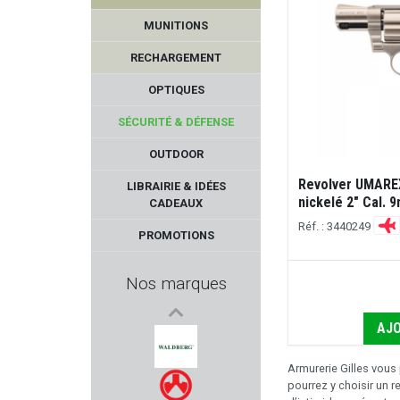
MUNITIONS
RECHARGEMENT
OPTIQUES
SÉCURITÉ & DÉFENSE
OUTDOOR
ALPEN OPTICS
Revolver UMAREX
LIBRAIRIE & IDÉES
nickelé 2" Cal. 
CADEAUX
FOT - Focus On Tools
Réf. : 3440249
PROMOTIONS
DIAMONDBACK
Nos marques
HECKLER & KOCH
AJO
REAL AVID
Armurerie Gilles vous
pourrez y choisir un 
WALDBERG