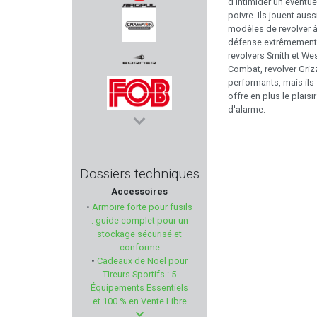
d’intimider un éventu
poivre. Ils jouent aus
MAGPUL
modèles de revolver à 
défense extrêmement f
revolvers Smith et We
CHAMPION WORLD
Combat, revolver Griz
performants, mais ils 
BORNER
offre en plus le plai
d'alarme.
FOB
IMPACT DEFENDER
Dossiers techniques
Accessoires
FRANZEN
•
Armoire forte pour fusils
: guide complet pour un
GHOST INTERNATIONAL
stockage sécurisé et
conforme
•
Cadeaux de Noël pour
INFAC SAFE
Tireurs Sportifs : 5
Équipements Essentiels
KORTH
et 100 % en Vente Libre