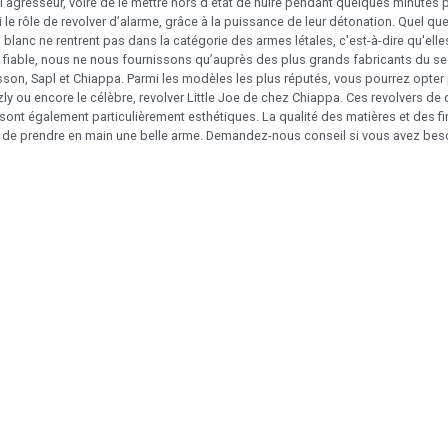
el agresseur, voire de le mettre hors d’état de nuire pendant quelques minutes
si le rôle de revolver d’alarme, grâce à la puissance de leur détonation. Quel q
blanc ne rentrent pas dans la catégorie des armes létales, c'est-à-dire qu'elle
iable, nous ne nous fournissons qu’auprès des plus grands fabricants du se
sson, Sapl et Chiappa. Parmi les modèles les plus réputés, vous pourrez opter 
zly ou encore le célèbre, revolver Little Joe de chez Chiappa. Ces revolvers 
sont également particulièrement esthétiques. La qualité des matières et des fini
sir de prendre en main une belle arme. Demandez-nous conseil si vous avez beso