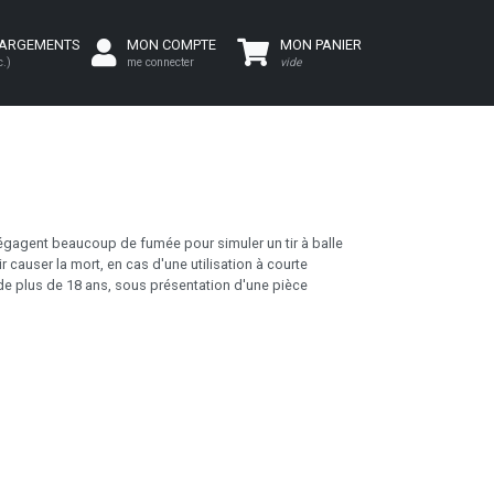
HARGEMENTS
MON COMPTE
MON PANIER
c.)
me connecter
vide
 dégagent beaucoup de fumée pour simuler un tir à balle
r causer la mort, en cas d'une utilisation à courte
 de plus de 18 ans, sous présentation d'une pièce