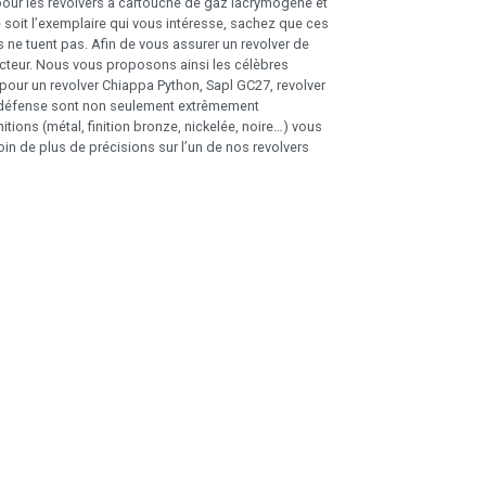
 pour les revolvers à cartouche de gaz lacrymogène et
ue soit l’exemplaire qui vous intéresse, sachez que ces
s ne tuent pas. Afin de vous assurer un revolver de
cteur. Nous vous proposons ainsi les célèbres
pour un revolver Chiappa Python, Sapl GC27, revolver
de défense sont non seulement extrêmement
tions (métal, finition bronze, nickelée, noire…) vous
in de plus de précisions sur l’un de nos revolvers