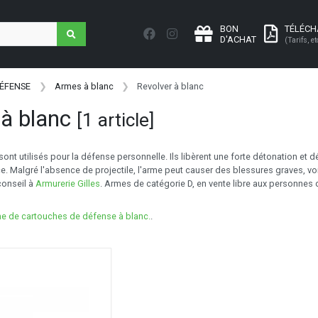
BON
TÉLÉC
D'ACHAT
(Tarifs, et
DÉFENSE
Armes à blanc
Revolver à blanc
 à blanc
[1 article]
sont utilisés pour la défense personnelle. Ils libèrent une forte détonation et
ce. Malgré l'absence de projectile, l'arme peut causer des blessures graves, voi
onseil à
Armurerie Gilles
. Armes de catégorie D, en vente libre aux personnes
e de cartouches de défense à blanc.
.