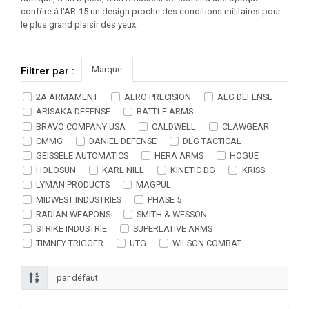
confère à l'AR-15 un design proche des conditions militaires pour
le plus grand plaisir des yeux.
Marque
Filtrer par :
2A ARMAMENT
AERO PRECISION
ALG DEFENSE
ARISAKA DEFENSE
BATTLE ARMS
BRAVO COMPANY USA
CALDWELL
CLAWGEAR
CMMG
DANIEL DEFENSE
DLG TACTICAL
GEISSELE AUTOMATICS
HERA ARMS
HOGUE
HOLOSUN
KARL NILL
KINETIC DG
KRISS
LYMAN PRODUCTS
MAGPUL
MIDWEST INDUSTRIES
PHASE 5
RADIAN WEAPONS
SMITH & WESSON
STRIKE INDUSTRIE
SUPERLATIVE ARMS
TIMNEY TRIGGER
UTG
WILSON COMBAT