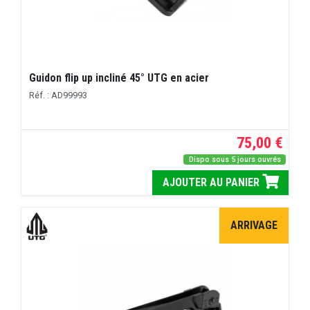
Guidon flip up incliné 45° UTG en acier
Réf. : AD99993
75,00 €
Dispo sous 5 jours ouvrés
AJOUTER AU PANIER
ARRIVAGE