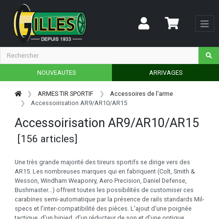
NOUVEAUTES
ARRIVAGES
ARMES TIR SPORTIF
Accessoires de l'arme
Accessoirisation AR9/AR10/AR15
Accessoirisation AR9/AR10/AR15
[156 articles]
Une très grande majorité des tireurs sportifs se dirige vers des
AR15. Les nombreuses marques qui en fabriquent (Colt, Smith &
Wesson, Windham Weaponry, Aero Precision, Daniel Defense,
Bushmaster...) offrent toutes les possibilités de customiser ces
carabines semi-automatique par la présence de rails standards Mil-
specs et l'inter-compatibilité des pièces. L'ajout d'une poignée
tactique, d'un bipied, d'un réducteur de son et d'une optique