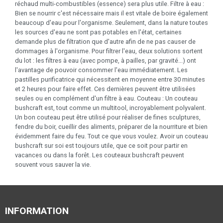
réchaud multi-combustibles (essence) sera plus utile. Filtre à eau :
Bien se nourrir c'est nécessaire mais il est vitale de boire également
beaucoup d'eau pour l'organisme. Seulement, dans la nature toutes
les sources d'eau ne sont pas potables en l'état, certaines
demande plus de filtration que d'autre afin de ne pas causer de
dommages à l'organisme. Pour filtrer l'eau, deux solutions sortent
du lot : les filtres à eau (avec pompe, à pailles, par gravité...) ont
l'avantage de pouvoir consommer l'eau immédiatement. Les
pastilles purificatrice qui nécessitent en moyenne entre 30 minutes
et 2 heures pour faire effet. Ces dernières peuvent être utilisées
seules ou en complément d'un filtre à eau. Couteau : Un couteau
bushcraft est, tout comme un multitool, incroyablement polyvalent.
Un bon couteau peut être utilisé pour réaliser de fines sculptures,
fendre du boir, cueillir des aliments, préparer de la nourriture et bien
évidemment faire du feu. Tout ce que vous voulez. Avoir un couteau
bushcraft sur soi est toujours utile, que ce soit pour partir en
vacances ou dans la forêt. Les couteaux bushcraft peuvent
souvent vous sauver la vie.
INFORMATION