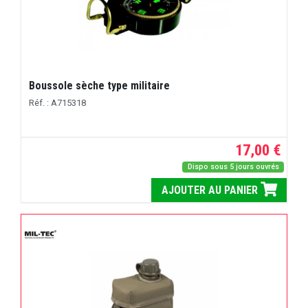
Boussole sèche type militaire
Réf. : A715318
17,00 €
Dispo sous 5 jours ouvrés
AJOUTER AU PANIER