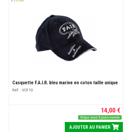
Casquette F.A.I.R. bleu marine en coton taille unique
Réf. : VCF10
14,00 €
Dispo sous 5 jours ouvrés
AJOUTER AU PANIER