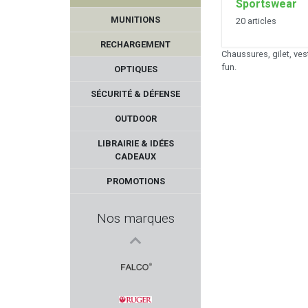
Sportswear
MUNITIONS
20 articles
RECHARGEMENT
Chaussures, gilet, ves
fun.
OPTIQUES
SÉCURITÉ & DÉFENSE
OUTDOOR
ULFHEDNAR
LIBRAIRIE & IDÉES
CADEAUX
TRIVISA
PROMOTIONS
CCI
Nos marques
SAVAGE
YILDIZ
FALCO