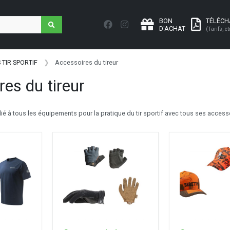
BON
TÉLÉC
D'ACHAT
(Tarifs, et
 TIR SPORTIF
Accessoires du tireur
es du tireur
dié à tous les équipements pour la pratique du tir sportif avec tous ses acces