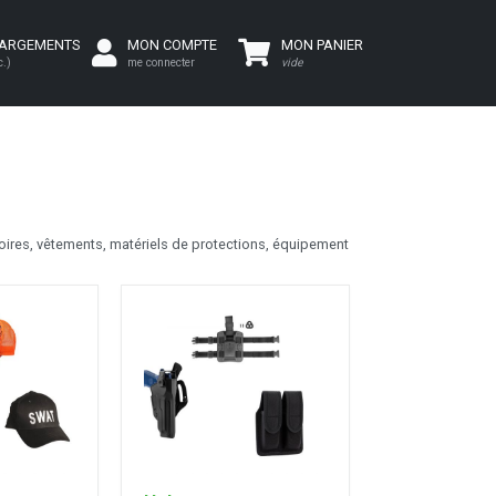
HARGEMENTS
MON COMPTE
MON PANIER
c.)
me connecter
vide
soires, vêtements, matériels de protections, équipement