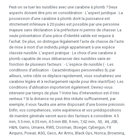
Peut-on se tuer les nuisibles avec une carabine à plomb ? Deux
aspects doivent être pris en considération : L'aspect juridique : La
possession d'une carabine à plomb dont la puissance est
strictement inférieure à 20 joules est possible par une personne
majeure sans déclaration à la préfecture ni permis de chasser. La
seule présentation d'une pièce d'identité valide est requise à
l'achat. De plus, on distingue légalement l'acte de chasse de l'acte
de mise à mort d'un individu piégé appartenant à une espèce
classée nuisible. L'aspect pratique : Le choix d'une carabine à
plomb capable de vous débarrasser des nuisibles varie en
fonction de plusieurs facteurs : - L'espèce de nuisible ( - Les
conditions d'utilisation - Caractéristiques personnelles Si, par
ailleurs, votre cible se déplace rapidement, vous souhaiterez une
carabine légère et à rechargement rapide pour être réactif(ve). Les
conditions d'utilisation importeront également. Devrez-vous
intervenir par temps de pluie ? Votre lieu d'intervention est-il très
venteux ? Si la distance ne peut être réduite suffisamment, par
exemple, il vous faudra une arme disposant d'une bonne précision.
Enfin, vos compétences, votre expérience et vos prédispositions
de manière générale seront aussi des facteurs à considérer. 4.5
mm, 5.5 mm, 6.35 mm, 4.5 mm BB, 9 mm, 7,62 mm, .50, .44, JSB,
H&N, Gamo, Umarex, RWS, Crosman, Stoeger, Cybergun, FX
Airguns, Powair, ASG, Geco, Air Arms, Black Ops, Norica, Browning,