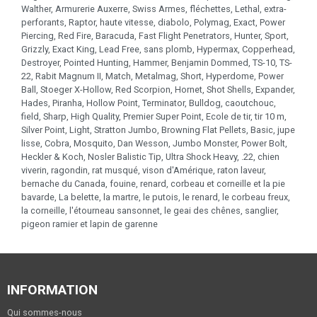
Walther, Armurerie Auxerre, Swiss Armes, fléchettes, Lethal, extra-
perforants, Raptor, haute vitesse, diabolo, Polymag, Exact, Power
Piercing, Red Fire, Baracuda, Fast Flight Penetrators, Hunter, Sport,
Grizzly, Exact King, Lead Free, sans plomb, Hypermax, Copperhead,
Destroyer, Pointed Hunting, Hammer, Benjamin Dommed, TS-10, TS-
22, Rabit Magnum II, Match, Metalmag, Short, Hyperdome, Power
Ball, Stoeger X-Hollow, Red Scorpion, Hornet, Shot Shells, Expander,
Hades, Piranha, Hollow Point, Terminator, Bulldog, caoutchouc,
field, Sharp, High Quality, Premier Super Point, Ecole de tir, tir 10 m,
Silver Point, Light, Stratton Jumbo, Browning Flat Pellets, Basic, jupe
lisse, Cobra, Mosquito, Dan Wesson, Jumbo Monster, Power Bolt,
Heckler & Koch, Nosler Balistic Tip, Ultra Shock Heavy, .22, chien
viverin, ragondin, rat musqué, vison d'Amérique, raton laveur,
bernache du Canada, fouine, renard, corbeau et corneille et la pie
bavarde, La belette, la martre, le putois, le renard, le corbeau freux,
la corneille, l'étourneau sansonnet, le geai des chênes, sanglier,
pigeon ramier et lapin de garenne
INFORMATION
Qui sommes-nous