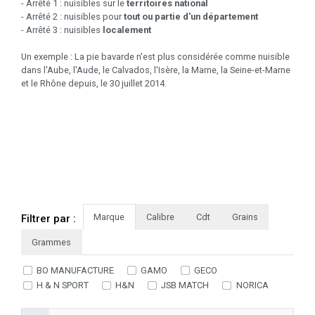
- Arrêté 1 : nuisibles sur le
territoires national
- Arrêté 2 : nuisibles pour
tout ou partie d'un département
- Arrêté 3 : nuisibles
localement
Un exemple : La pie bavarde n'est plus considérée comme nuisible
dans l'Aube, l'Aude, le Calvados, l'Isère, la Marne, la Seine-et-Marne
et le Rhône depuis, le 30 juillet 2014.
Marque
Calibre
Cdt
Grains
Filtrer par :
Grammes
BO MANUFACTURE
GAMO
GECO
H & N SPORT
H&N
JSB MATCH
NORICA