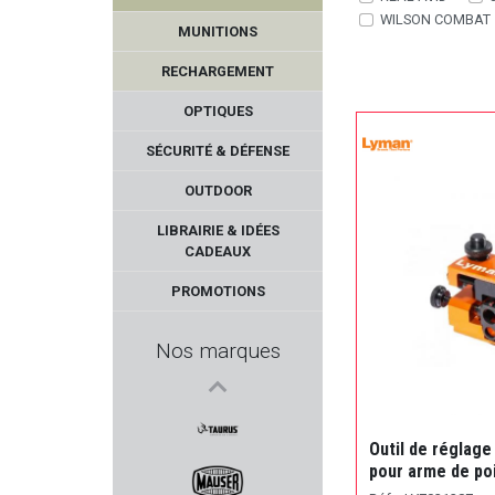
MIROKU
WILSON COMBAT
MUNITIONS
KAHLES
RECHARGEMENT
GUARDIAN ANGEL
OPTIQUES
SÉCURITÉ & DÉFENSE
MAK
OUTDOOR
AKAH
LIBRAIRIE & IDÉES
CADEAUX
COBALT KINETICS
PROMOTIONS
UTAS DEFENSE
Nos marques
ARMA ZEKA
ELEY
Outil de réglage
pour arme de po
TAURUS