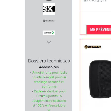
Réf. : LY7031287
MAUSER
SK
ME PRÉVENI
NIKKO STIRLING
VALMET
KOLARMS
Dossiers techniques
Accessoires
CAM PRO
•
Armoire forte pour fusils
: guide complet pour un
BRETTON GAUCHER
stockage sécurisé et
conforme
•
Cadeaux de Noël pour
ULFHEDNAR
Tireurs Sportifs : 5
Équipements Essentiels
EASY HIT
et 100 % en Vente Libre