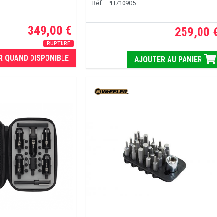
Réf. : PH710905
349,00 €
259,00 
RUPTURE
R QUAND DISPONIBLE
AJOUTER AU PANIER