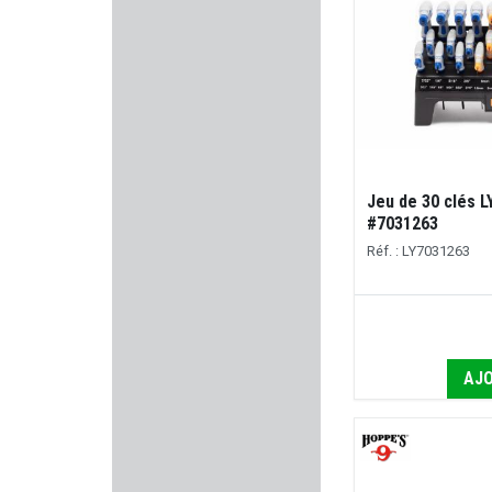
ALG DEFENSE
NIELSEN
PRIMOS HUNTING
EUROHUNT
Jeu de 30 clés 
#7031263
SOMLYS
Réf. : LY7031263
EYENIMAL
MEC GAR
AJO
WATCHTOWER
BP MAKER