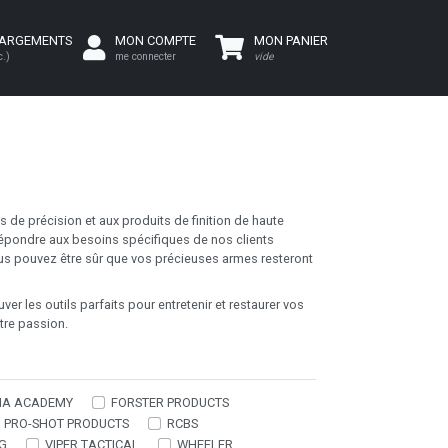
HARGEMENTS
MON COMPTE
MON PANIER
c.)
me connecter
vide
s de précision et aux produits de finition de haute
 répondre aux besoins spécifiques de nos clients
vous pouvez être sûr que vos précieuses armes resteront
er les outils parfaits pour entretenir et restaurer vos
tre passion.
HA ACADEMY
FORSTER PRODUCTS
PRO-SHOT PRODUCTS
RCBS
G
VIPER TACTICAL
WHEELER