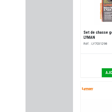
VIPER TACTICAL
SPYPOINT
Set de chasse g
KNOBLOCH
LYMAN
Réf. : LY7031298
ARKEN OPTICS
HERBERTZ
BORE TECH
AJO
ACCU-TAC
DUECK DEFENSE
WORK SHARP