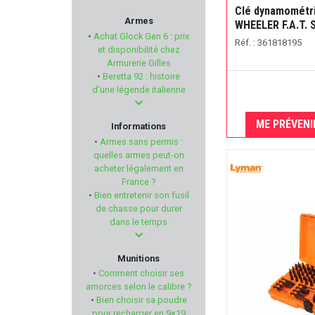
Clé dynamométr
ZEISS
Armes
WHEELER F.A.T. 
•
Achat Glock Gen 6 : prix
Réf. : 361818195
FRANZEN
et disponibilité chez
Armurerie Gilles
•
Beretta 92 : histoire
PALLAS
d'une légende italienne
AIGLE
ME PRÉVENI
Informations
•
Armes sans permis :
SWISS+TECH
quelles armes peut-on
acheter légalement en
France ?
BALLEUROPE
•
Bien entretenir son fusil
de chasse pour durer
ALPHA ELITE
dans le temps
RED DINGO
Munitions
•
Comment choisir ses
RADIAN WEAPONS
amorces selon le calibre ?
•
Bien choisir sa poudre
pour recharger en 9×19