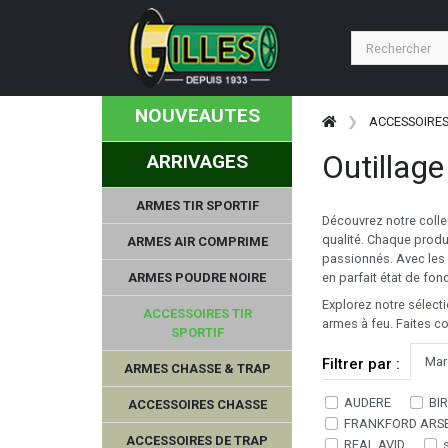
NOUVEAUTES
ACCESSOIRES
Outillag
ARRIVAGES
ARMES TIR SPORTIF
Découvrez notre collec
qualité. Chaque produ
ARMES AIR COMPRIME
passionnés. Avec les 
ARMES POUDRE NOIRE
en parfait état de fo
Explorez notre sélecti
ACCESSOIRES TIR
armes à feu. Faites c
SPORTIF
Mar
Filtrer par :
ARMES CHASSE & TRAP
AUDERE
BI
SCHAFTOL
ACCESSOIRES CHASSE
FRANKFORD ARS
ACCESSOIRES DE TRAP
REAL AVID