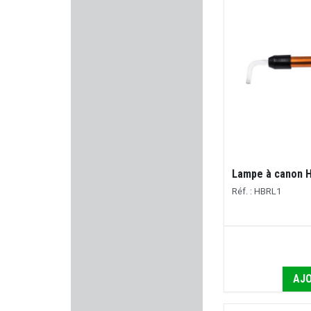
WOLFF GUNSPRINGS
PUMA-TEC
FEINWERKBAU
BAVARIAN TACTICAL SYSTEM
KICK EEZ
IWI
Lampe à canon 
Réf. : HBRL1
HUGTEK
MOSIN NAGANT
MAISON FAURE LE PAGE
AJO
WALKSTOOL