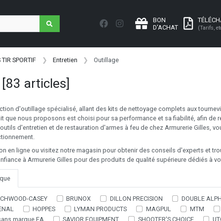
BON
TÉLÉC
D'ACHAT
(Tarifs, et
 TIR SPORTIF
Entretien
Outillage
e
[83 articles]
tion d'outillage spécialisé, allant des kits de nettoyage complets aux tournevi
it que nous proposons est choisi pour sa performance et sa fiabilité, afin de
outils d'entretien et de restauration d'armes à feu de chez Armurerie Gilles, 
nctionnement.
on en ligne ou visitez notre magasin pour obtenir des conseils d'experts et trouv
onfiance à Armurerie Gilles pour des produits de qualité supérieure dédiés à vo
que
RCHWOOD-CASEY
BRUNOX
DILLON PRECISION
DOUBLE ALP
ENAL
HOPPES
LYMAN PRODUCTS
MAGPUL
MTM
sans marque EA
SAVIOR EQUIPMENT
SHOOTER'S CHOICE
UT