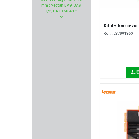
FN HERSTAL
mm : Vectan BA9, BA9
1/2, BA10 ou A1 ?
LIGHT MY FIRE
Kit de tournevi
ZASTAVA
Réf. : LY7991360
A-ZOOM
FREYR & DEVIK
AJO
BALLISTOL
ISSC Austria
LEICA
ETS LEFAUCHEUX
TOKAREV