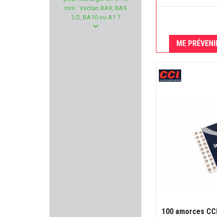
BELIGNE
mm : Vectan BA9, BA9
1/2, BA10 ou A1 ?
BRETTON GAUCHER
ME PRÉVENI
MEOPTA
MEGALINE
CCI
Ligne Verney-Carron
CAESAR GUERINI
DENIX
SUREFIRE
100 amorces CCI 
LEICA