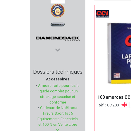
LUGER
ARMISTOL
BARNETT
DIAMONDBACK
T4E
Dossiers techniques
Accessoires
RCBS
•
Armoire forte pour fusils
: guide complet pour un
FALKE
100 amorces CCI 
stockage sécurisé et
conforme
Réf. : CCI200
•
Cadeaux de Noël pour
ATA ARMS
Tireurs Sportifs : 5
Équipements Essentiels
TIMNEY TRIGGER
et 100 % en Vente Libre