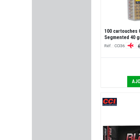
MEC
BUCK EXPERT
100 cartouches 
KOWA
Segmented 40 gr
Réf. : CCI36
VZ GRIPS
SCHMEISSER
GUARDIAN ANGEL
AJO
BLACK FIRE
ASE UTRA
2A ARMAMENT
BRENNEKE